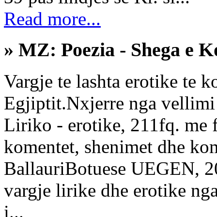
Read more...
» MZ: Poezia - Shega e Ko
Vargje te lashta erotike te 
Egjiptit.Nxjerre nga vellimi 
Liriko - erotike, 211fq. me 
komentet, shenimet dhe kom
BallauriBotuese UEGEN, 20
vargje lirike dhe erotike nga
i...