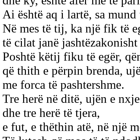
dhe ky, është afër me të pari
Ai është aq i lartë, sa mund
Në mes të tij, ka një fik të eg
të cilat janë jashtëzakonisht 
Poshtë këtij fiku të egër, 
që thith e përpin brenda, ujë
me forca të pashtershme.
Tre herë në ditë, ujën e nxje
dhe tre herë të tjera,
e fut, e thëthin atë, në një