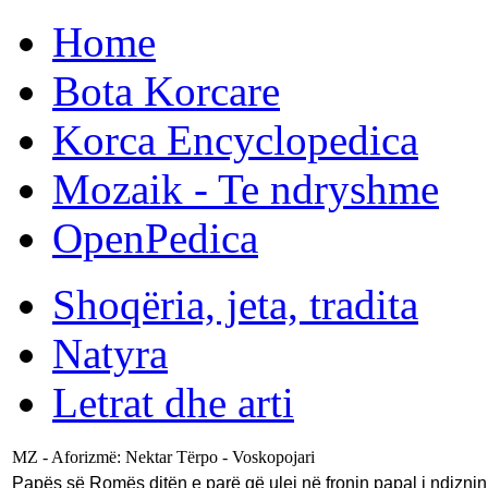
Home
Bota Korcare
Korca Encyclopedica
Mozaik - Te ndryshme
OpenPedica
Shoqëria, jeta, tradita
Natyra
Letrat dhe arti
MZ - Aforizmë: Nektar Tërpo - Voskopojari
Papës së Romës ditën e parë që ulej në fronin papal i ndiznin 