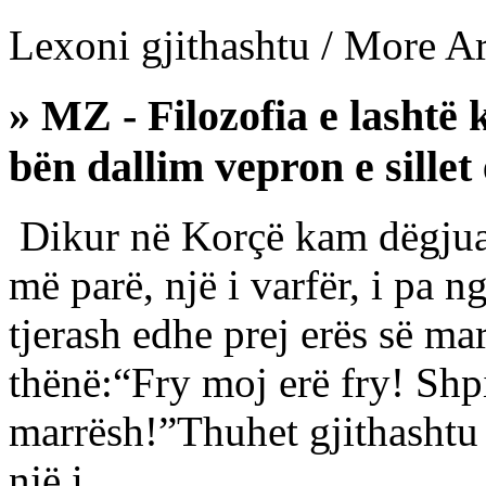
Lexoni gjithashtu / More Art
» MZ - Filozofia e lashtë 
bën dallim vepron e sille
Dikur në Korçë kam dëgjuar
më parë, një i varfër, i pa n
tjerash edhe prej erës së ma
thënë:“Fry moj erë fry! Shpi
marrësh!”Thuhet gjithashtu s
një i...