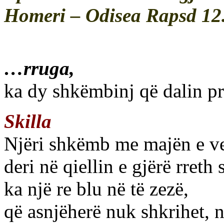
Homeri – Odisea Rapsd 12. 
…rruga,
ka dy shkëmbinj që dalin pre
Skilla
Njëri shkëmb me majën e vet
deri në qiellin e gjërë rreth s
ka një re blu në të zezë,
që asnjëherë nuk shkrihet, 