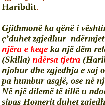
Haribdit
.
Gjithmonë ka qënë i vështi
ç’duhet zgjedhur ndërmjet d
njëra e keqe
ka një dëm rel
(Skilla)
ndërsa tjetra
(Harib
njohur dhe zgjedhja e saj os
pa humbur asgjë, ose në një
Në një dilemë të tillë u n
sipas Homerit duhet zgjedh