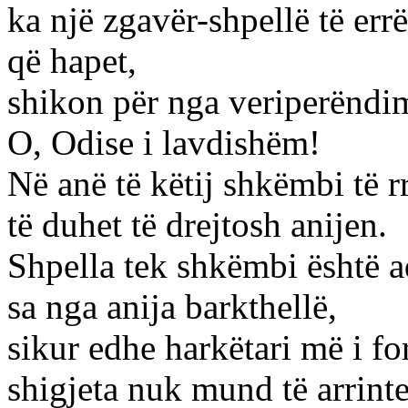
ka një zgavër-shpellë të errë
që hapet,
shikon për nga veriperëndim
O, Odise i lavdishëm!
Në anë të këtij shkëmbi të 
të duhet të drejtosh anijen.
Shpella tek shkëmbi është aq
sa nga anija barkthellë,
sikur edhe harkëtari më i fo
shigjeta nuk mund të arrinte 