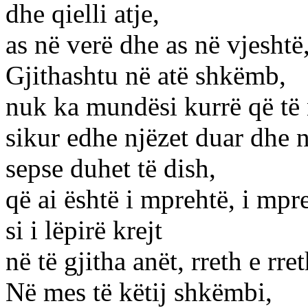
dhe qielli atje,
as në verë dhe as në vjeshtë
Gjithashtu në atë shkëmb,
nuk ka mundësi kurrë që të n
sikur edhe njëzet duar dhe n
sepse duhet të dish,
që ai është i mprehtë, i mpr
si i lëpirë krejt
në të gjitha anët, rreth e rret
Në mes të këtij shkëmbi,