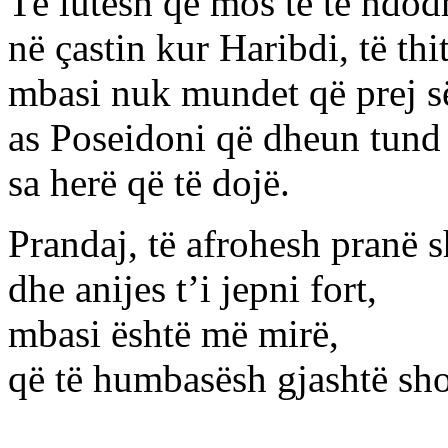
Të lutesh që mos të të ndod
në çastin kur Haribdi, të thi
mbasi nuk mundet që prej së
as Poseidoni që dheun tund
sa herë që të dojë.
Prandaj, të afrohesh pranë s
dhe anijes t’i jepni fort,
mbasi është më mirë,
që të humbasësh gjashtë shok