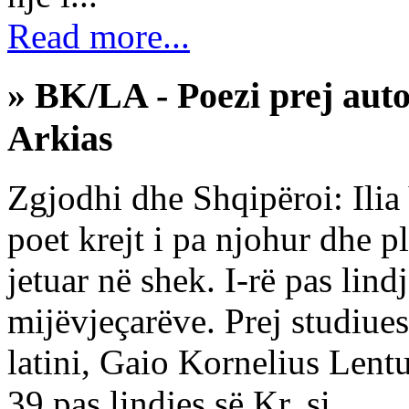
Read more...
» BK/LA - Poezi prej auto
Arkias
Zgjodhi dhe Shqipëroi: Ilia 
poet krejt і pa njohur dhe p
jetuar në shek. I-rë pas lind
mijëvjeçarëve. Prej studiue
latini, Gaio Kornelius Lent
39 pas lindjes së Kr. si...