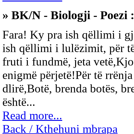
» BK/N - Biologji - Poezi 
Fara! Ky pra ish qëllimi i g
ish qëllimi i lulëzimit, për t
fruti i fundmë, jeta vetë,Kj
enigmë përjetë!Për të rrënja 
dlirë,Botë, brenda botës, br
është...
Read more...
Back / Kthehuni mbrapa