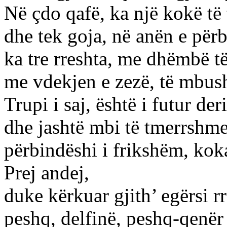
Në çdo qafë, ka një kokë t
dhe tek goja, në anën e pë
ka tre rreshta, me dhëmbë t
me vdekjen e zezë, të mbus
Trupi i saj, është i futur de
dhe jashtë mbi të tmerrshm
përbindëshi i frikshëm, koka
Prej andej,
duke kërkuar gjith’ egërsi 
peshq, delfinë, peshq-qenër