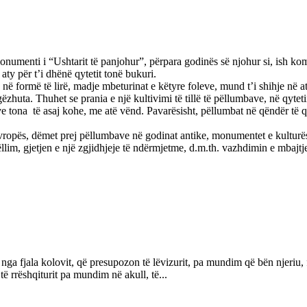
numenti i “Ushtarit të panjohur”, përpara godinës së njohur si, ish komite
aty për t’i dhënë qytetit tonë bukuri.
y në formë të lirë, madje mbeturinat e këtyre foleve, mund t’i shihje në 
e gëzhuta. Thuhet se prania e një kultivimi të tillë të pëllumbave, në qyt
e tona të asaj kohe, me atë vënd. Pavarësisht, pëllumbat në qëndër të qyt
Evropës, dëmet prej pëllumbave në godinat antike, monumentet e kulturës
m, gjetjen e një zgjidhjeje të ndërmjetme, d.m.th. vazhdimin e mbajtj
nga fjala kolovit, që presupozon të lëvizurit, pa mundim që bën njeriu,
ë rrëshqiturit pa mundim në akull, të...