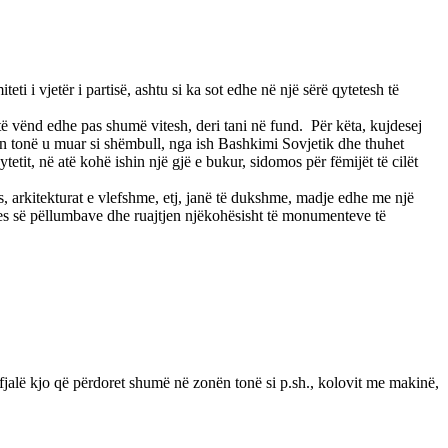
ti i vjetër i partisë, ashtu si ka sot edhe në një sërë qytetesh të
atë vënd edhe pas shumë vitesh, deri tani në fund. Për këta, kujdesej
etin tonë u muar si shëmbull, nga ish Bashkimi Sovjetik dhe thuhet
etit, në atë kohë ishin një gjë e bukur, sidomos për fëmijët të cilët
, arkitekturat e vlefshme, etj, janë të dukshme, madje edhe me një
es së pëllumbave dhe ruajtjen njëkohësisht të monumenteve të
 fjalë kjo që përdoret shumë në zonën tonë si p.sh., kolovit me makinë,