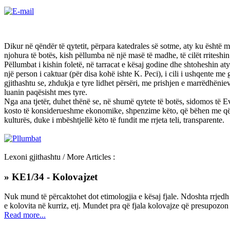
Dikur në qëndër të qytetit, përpara katedrales së sotme, aty ku është mo
njohura të botës, kish pëllumba në një masë të madhe, të cilët rriteshin 
Pëllumbat i kishin foletë, në tarracat e kësaj godine dhe shtoheshin at
një person i caktuar (për disa kohë ishte K. Peci), i cili i ushqente m
gjithashtu se, zhdukja e tyre lidhet përsëri, me prishjen e marrëdhëniev
luanin paqësisht mes tyre.
Nga ana tjetër, duhet thënë se, në shumë qytete të botës, sidomos të 
kosto të konsiderueshme ekonomike, shpenzime këto, që bëhen me qëlli
kulturës, duke i mbështjellë këto të fundit me rrjeta teli, transparente.
Lexoni gjithashtu / More Articles :
» KE1/34 - Kolovajzet
Nuk mund të përcaktohet dot etimologjia e kësaj fjale. Ndoshta rrjedh 
e kolovita në kurriz, etj. Mundet pra që fjala kolovajze që presupozon t
Read more...