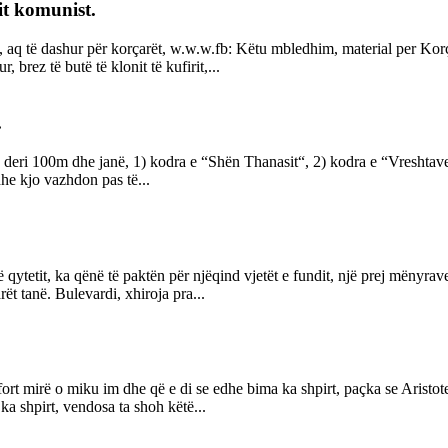
it komunist.
 aq të dashur për korçarët, w.w.w.fb: Këtu mbledhim, material per Korç
brez të butë të klonit të kufirit,...
.
 deri 100m dhe janë, 1) kodra e “Shën Thanasit“, 2) kodra e “Vreshtave“
he kjo vazhdon pas të...
të qytetit, ka qënë të paktën për njëqind vjetët e fundit, një prej mënyr
rët tanë. Bulevardi, xhiroja pra...
fort mirë o miku im dhe që e di se edhe bima ka shpirt, paçka se Aristot
ka shpirt, vendosa ta shoh këtë...