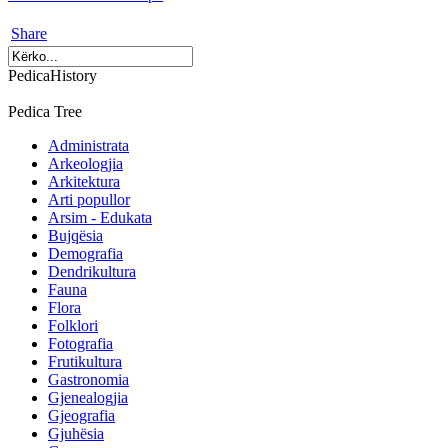
Share
PedicaHistory
Pedica Tree
Administrata
Arkeologjia
Arkitektura
Arti popullor
Arsim - Edukata
Bujqësia
Demografia
Dendrikultura
Fauna
Flora
Folklori
Fotografia
Frutikultura
Gastronomia
Gjenealogjia
Gjeografia
Gjuhësia