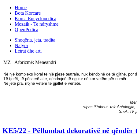
Home
Bota Korcare
Korca Encyclopedica
Mozaik - Te ndryshme
OpenPedica
Shoqëria, jeta, tradita
Natyra
Letrat dhe arti
MZ - Aforizmë: Meneandri
Në një kompleks koral të një pjese teatrale, nuk këndojnë që të gjithë, por d
Të tjerët, të përzierë atje, qëndrojnë të ngulur në kor vetëm për numër.
Në jetë pra, rrojnë vetëm të gjallët e vërtetë.
Men
sipas Stobeut, tek Antologjia,
Shek. IV p
KE5/22 - Pëllumbat dekorativë në qëndër të