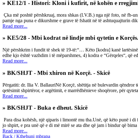
» KE12/1 - Histori: Kloni i kufirit, në kohën e rregjim
Çka më poshtë përshkruaj, mora shkas (I.V.B.) nga një foto, në fb-un,
pamje nga puna e dikurshme e grave të fshatit në të ashtuquajturin dikur, 
Read more...
» KE5/28 - Mbi kodrat në lindje mbi qytetin e Korçës
Një përshkrim i fundit të shek të 19-të:“… Këto [kodra] kanë lartësinë
edhe kjo është vazhdim i të mëparshmes, 4) kodra e “Gërqeles“, që ed
Read more...
» BK/SHJT - Mbi xhiron në Korçë. - Skicë
Përgatiti: dr. Ilia V. BallauriNë Korçë, shëtitja në bulevardin qëndror 
qetësimit shpirtëror, e argëtimit, e marrëdhënieve shoqërore, për qyteta
Read more...
» BK/SHJT - Buka e dheut. Skicë
Para disa kohësh, një qiparis i limontë mu tha.Unë, që këto punë i di 
jo shpirt, e pra unë që e di më mirë se ata dhe që jam i bindur që bima 
Read more...
Back / Kthehuni mbrapa