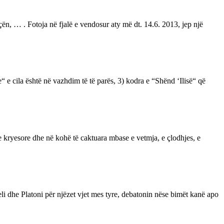
ën, … . Fotoja në fjalë e vendosur aty më dt. 14.6. 2013, jep një
 e cila është në vazhdim të të parës, 3) kodra e “Shënd ‘Ilisë“ që
ave kryesore dhe në kohë të caktuara mbase e vetmja, e çlodhjes, e
eli dhe Platoni për njëzet vjet mes tyre, debatonin nëse bimët kanë apo