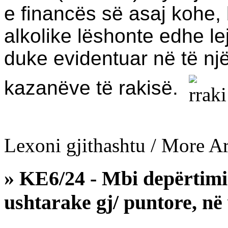
e financës së asaj kohe, b
alkolike lëshonte edhe lej
duke evidentuar në të nj
kazanëve të rakisë.
Lexoni gjithashtu / More Art
» KE6/24 - Mbi depërtimi
ushtarake gj/ puntore, në 