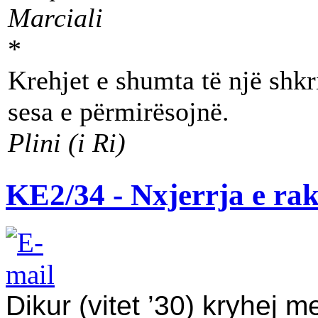
Marciali
*
Krehjet e shumta të një shk
sesa e përmirësojnë.
Plini (i Ri)
KE2/34 - Nxjerrja e rak
Dikur (vitet ’30) kryhej m