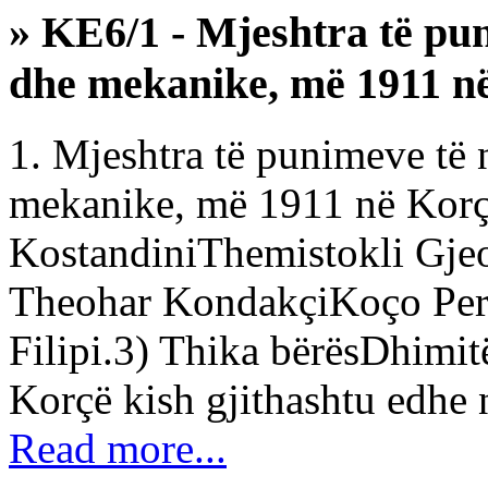
» KE6/1 - Mjeshtra të pu
dhe mekanike, më 1911 n
1. Mjeshtra të punimeve të
mekanike, më 1911 në Korçë
KostandiniThemistokli Gjeo
Theohar KondakçiKoço Peri
Filipi.3) Thika bërësDhimit
Korçë kish gjithashtu edhe n
Read more...