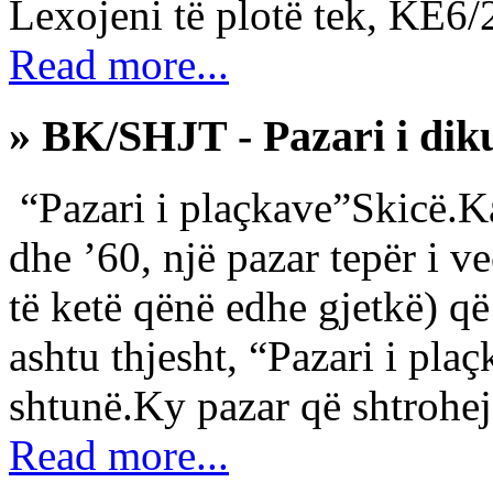
Lexojeni të plotë tek, KE6/
Read more...
» BK/SHJT - Pazari i dik
“Pazari i plaçkave”Skicë.Ka
dhe ’60, një pazar tepër i 
të ketë qënë edhe gjetkë) që 
ashtu thjesht, “Pazari i pla
shtunë.Ky pazar që shtrohej r
Read more...