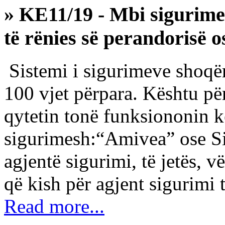
» KE11/19 - Mbi sigurime
të rënies së perandorisë o
Sistemi i sigurimeve shoqër
100 vjet përpara. Kështu pë
qytetin tonë funksiononin k
sigurimesh:“Amivea” ose Si
agjentë sigurimi, të jetës, 
që kish për agjent sigurimi t
Read more...