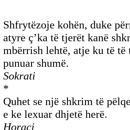
Shfrytëzoje kohën, duke për
atyre ç’ka të tjerët kanë shk
mbërrish lehtë, atje ku të të
punuar shumë.
Sokrati
*
Quhet se një shkrim të pëlqe
e ke lexuar dhjetë herë.
Horaci