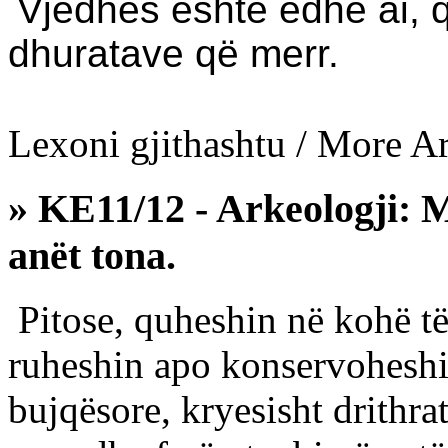
Vjedhës është edhe ai, q
dhuratave që merr.
Lexoni gjithashtu / More Art
» KE11/12 - Arkeologji: Mb
anët tona.
Pitose, quheshin në kohë të
ruheshin apo konservohesh
bujqësore, kryesisht drithrat,