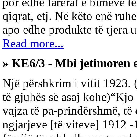
por edhe farërat e bimëve të 
qiqrat, etj. Në këto enë ruh
apo edhe produkte të tjera u
Read more...
» KE6/3 - Mbi jetimoren 
Një përshkrim i vitit 1923. 
të gjuhës së asaj kohe)“Kjo
vajza të pa-prindërshmë, të c
ngjarjeve [të viteve] 1912 -