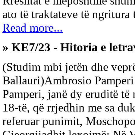
Rreshtat e mëposhtme shum
ato të traktateve të ngritura t
Read more...
» KE7/23 - Hitoria e letr
(Studim mbi jetën dhe veprën 
Ballauri)Ambrosio Pamperi 
Pamperi, janë dy eruditë të 
18-të, që rrjedhin me sa duke
referuar punimit, Moschopol
Gjeorgjiadhit lexojmë: Në 