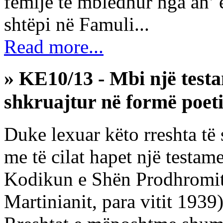
fëmijë të mbledhur nga an’ 
shtëpi në Famuli...
Read more...
» KE10/13 - Mbi një testam
shkruajtur në formë poeti
Duke lexuar këto rreshta të
me të cilat hapet një testame
Kodikun e Shën Prodhromit 
Martinianit, para vitit 1939