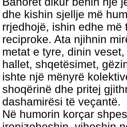
Banorët dikur bënin një je
dhe kishin sjellje më hum
rrjedhojë, ishin edhe më
reciproke. Ata njihnin mirë
metat e tyre, dinin veset,
hallet, shqetësimet, gëzi
ishte një mënyrë kolektiv
shoqërinë dhe pritej gji
dashamirësi të veçantë.
Në humorin korçar shpes
ironizoheshin, viheshin n