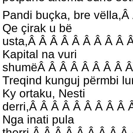
Pandi buçka, bre vëlla,
Qe çirak u bë
usta,Â Â Â Â Â Â Â Â Â 
Kapital na vuri
shumëÂ Â Â Â Â Â Â Â Â
Treqind kunguj përmbi l
Ky ortaku, Nesti
derri,Â Â Â Â Â Â Â Â Â
Nga inati pula
therri,Â Â Â Â Â Â Â Â Â