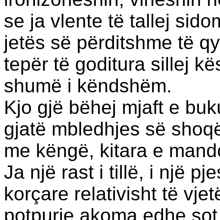
se ja vlente të tallej sid
jetës së përditshme të qyt
tepër të goditura sillej 
shumë і këndshëm.
Kjo gjë bëhej mjaft e bu
gjatë mbledhjes së shoqë
me këngë, kitara e mando
Ja një rast і tillë, і një 
korçare relativisht të vj
potpurie akoma edhe so