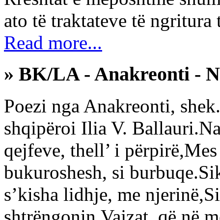
ato të traktateve të ngritura t
Read more...
» BK/LA - Anakreonti - Na
Poezi nga Anakreonti, shek.
shqipëroi Ilia V. Ballauri.Na
qejfeve, thell’ i përpirë,Me
bukuroshesh, si burbuqe.Si
s’kisha lidhje, me njerinë,
shtrëngonin,Vajzat, që në 