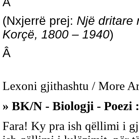
Â
(Nxjerrë prej:
Një dritare
Korçë, 1800 – 1940
)
Â
Lexoni gjithashtu / More Art
» BK/N - Biologji - Poezi 
Fara! Ky pra ish qëllimi i g