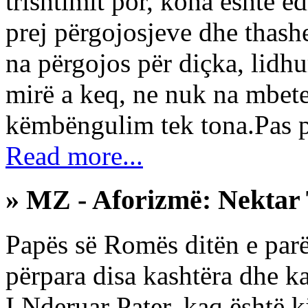
trishtimit por, koha është 
prej përgojosjeve dhe thash
na përgojos për diçka, lidh
mirë a keq, ne nuk na mbetet
këmbëngulim tek tona.Pas p
Read more...
» MZ - Aforizmë: Nektar 
Papës së Romës ditën e parë
përpara disa kashtëra dhe ka
I Nderuar Pater, kaq është k