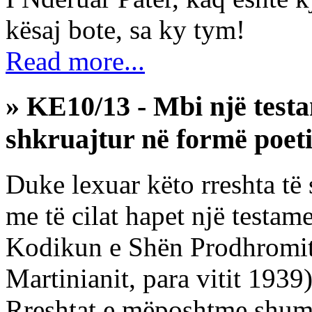
kësaj bote, sa ky tym!
Read more...
» KE10/13 - Mbi një testam
shkruajtur në formë poeti
Duke lexuar këto rreshta të
me të cilat hapet një testame
Kodikun e Shën Prodhromit 
Martinianit, para vitit 1939
Rreshtat e mëposhtme shum