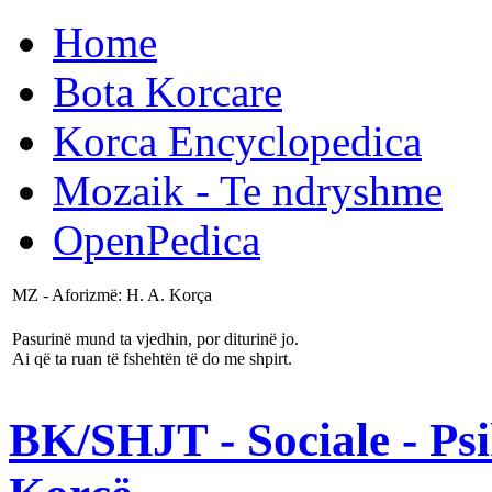
Home
Bota Korcare
Korca Encyclopedica
Mozaik - Te ndryshme
OpenPedica
MZ - Aforizmë: H. A. Korça
Pasurinë mund ta vjedhin, por diturinë jo.
Ai që ta ruan të fshehtën të do me shpirt.
BK/SHJT - Sociale - Psi