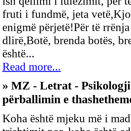
ish qëllimi i lulëzimit, për t
fruti i fundmë, jeta vetë,Kj
enigmë përjetë!Për të rrënja 
dlirë,Botë, brenda botës, br
është...
Read more...
» MZ - Letrat - Psikolog
përballimin e thashethem
Koha është mjeku më i madh