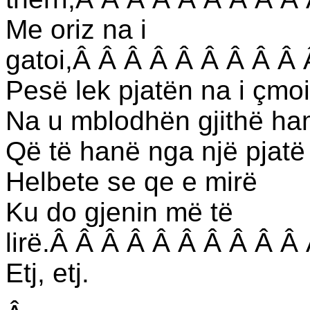
Me oriz na і
gatoi,Â Â Â Â Â Â Â Â Â
Pesë lek pjatën na і çmoi
Na u mblodhën gjithë ha
Që të hanë nga një pjatë
Helbete se qe e mirë
Ku do gjenin më të
lirë.Â Â Â Â Â Â Â Â Â Â
Etj, etj.