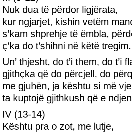
Nuk dua të përdor ligjërata,
kur
ngjarjet, kishin vetëm
mand
s’kam shprehje
të ëmbla, përd
ç’ka do t’shihni në këtë tregim.
Un’ thjesht, do t’i them, do t’i fl
gjithçka që do përc
jell, do
për
q
me gjuhën, ja kështu si më vj
ta kuptojë gjithkush që
e ndjen
IV (13-14)
Kështu pra o zot, me lutje,