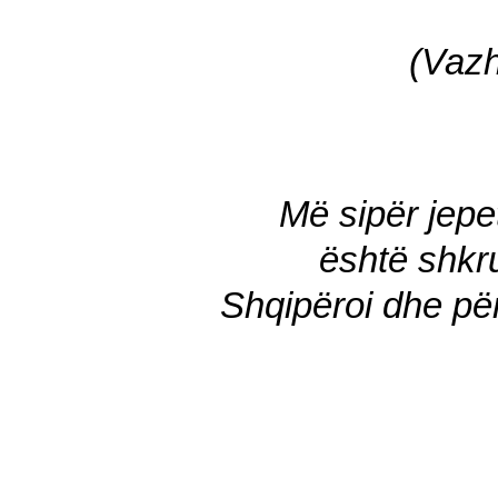
(Vaz
Më sipër jepet
është shkru
Shqipëroi dhe për