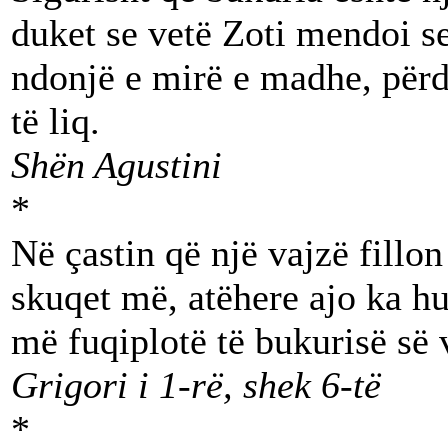
duket se vetë Zoti mendoi se
ndonjë e mirë e madhe, përde
të liq.
Shën Agustini
*
Në çastin që një vajzë fillo
skuqet më, atëhere ajo ka h
më fuqiplotë të bukurisë së 
Grigori i 1-rë, shek 6-të
*