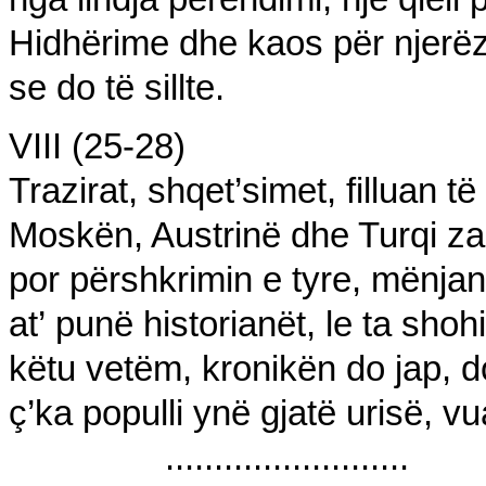
H
idhërime dhe kaos për njerë
z
se do të sillte.
VIII (25-28)
Trazirat, shqet’
simet, filluan të 
Moskën, Austrinë dhe Turqi zab
por
përshkrimin e tyre,
mënjanë
at’
punë historianët, le ta shoh
këtu vetëm
,
kronikën
do jap,
d
ç’ka populli
ynë gjatë urisë, vua
.........................