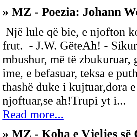
» MZ - Poezia: Johann W
Një lule që bie, e njofton k
frut. - J.W. GëteAh! - Sikur
mbushur, më të zbukuruar, g
ime, e befasuar, teksa e put
thashë duke i kujtuar,dora e
njoftuar,se ah!Trupi yt i...
Read more...
» MZ - Koha e Vjeljes së 