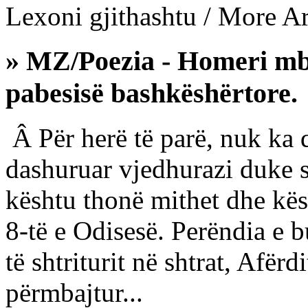
Lexoni gjithashtu / More Art
» MZ/Poezia - Homeri mbi
pabesisë bashkëshërtore.
Â Për herë të parë, nuk ka 
dashuruar vjedhurazi duke 
kështu thonë mithet dhe kës
8-të e Odisesë. Perëndia e b
të shtriturit në shtrat, Afërd
përmbajtur...