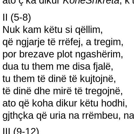
ato ç’ka
dikur
KohëS
hkreta
, k’
II (5-8)
Nuk kam këtu
si
qëllim,
që ngjarje të rrëfej, a tregim
,
por brezave
plot ngashërim,
dua tu them me disa fjalë,
tu them t
ë dinë të kujtojnë,
të dinë dhe mirë të tregojnë,
ato që koha dikur këtu h
odhi,
gjthçka që
uria
na rrëmbeu, n
III (9-12)