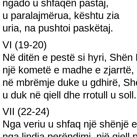
ngado u shfaqën pastaj,
u
paralajmër
ua,
kështu zia
uria, na pushtoi
paskëtaj
.
VI (19-20)
Në ditën e pestë si hyri, Shën
një kometë e madhe e zja
r
rtë,
në mbrëmje duke u gdhirë, Shë
u duk në qiell
dhe rrotull u soll.
VII (22-24)
Nga veriu u shfaq një shënjë e 
nga lindja
perëndimi, një q
i
ell 