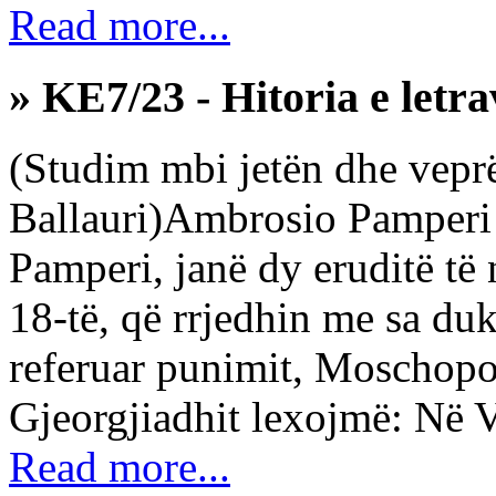
Read more...
» KE7/23 - Hitoria e letr
(Studim mbi jetën dhe veprën 
Ballauri)Ambrosio Pamperi 
Pamperi, janë dy eruditë të 
18-të, që rrjedhin me sa duke
referuar punimit, Moschopol
Gjeorgjiadhit lexojmë: Në 
Read more...