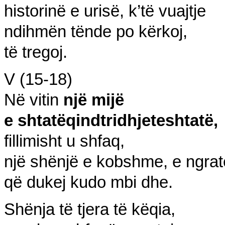
historinë e urisë, k’të vuajtje
ndihmën tënde po kërkoj,
të tregoj.
V (15-18)
Në vitin
një mijë
e shtatëqi
ndtridhjete
shtatë,
fillimisht u shfaq,
një shënjë e kobshme, e ngrat
që du
kej kudo mbi dhe.
Shënja të tjera të këqia,