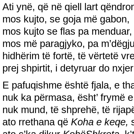
Ati ynë
,
që në q
iell
lart qëndro
mos kujto,
se goja më
gabon,
mos kujto se flas pa menduar,
mos më paragjyko
,
pa m’dëgju
h
idhërim të fortë,
të vërtetë
vre
prej shpirtit, i detyruar do nxjer
E pa
fuqishme është
fjala,
e tha
nuk ka përmasa
,
ësht’ frymë e
nuk mund, të shprehë, të rijap
ato rrethana
që
Koha e keqe,
s