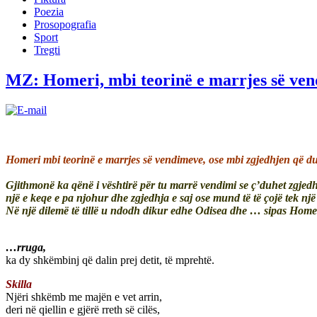
Poezia
Prosopografia
Sport
Tregti
MZ: Homeri, mbi teorinë e marrjes së ven
Homeri mbi teorinë e marrjes së vendimeve, ose mbi zgjedhjen që du
Gjithmonë ka qënë i vështirë për tu marrë vendimi se ç’duhet zgjedh
një e keqe e pa njohur dhe zgjedhja e saj ose mund të të çojë tek një 
Në një dilemë të tillë u ndodh dikur edhe Odisea dhe … sipas Homer
…rruga,
ka dy shkëmbinj që dalin prej detit, të mprehtë.
Skilla
Njëri shkëmb me majën e vet arrin,
deri në qiellin e gjërë rreth së cilës,