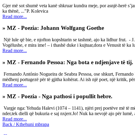
Gjer më sot shumë veta kanë shkruar kundra meje, por asnjë-herë s’jam p
ka thënë, ..."P. Kolevica
Read more...
» MZ - Poezia: Johann Wolfgang Goethe
Një lule që bie, e njofton kopshtarin se tashmë, ajo ka lidhur frut. -
Vogëlushe, e mira ime! – i thashë duke i kujtuar,dora e Venusit të ka lul
Read more...
» MZ - Fernando Pessoa: Nga bota e ndjenjave të tij.
Fernando António Nogueira de Seabra Pessoa, ose shkurt, Fernando Pes
mëdhenj portugezë për të gjitha kohërat. Ai ish një poet, një kritik, për
Read more...
» MZ - Poezia - Nga pathosi i popullit hebre.
Vargje nga: Yehuda Halevi (1074 – 1141), njëri prej poetëve më të mëdhen
nder,tek dielli që bukuria e saj nxjerr.Jo! Nuk ka nevojë ajo për lumë
Read more...
Back / Kthehuni mbrapa