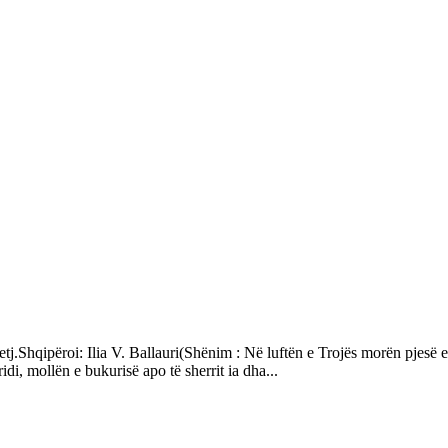
tj.Shqipëroi: Ilia V. Ballauri(Shënim : Në luftën e Trojës morën pjesë 
, mollën e bukurisë apo të sherrit іa dha...