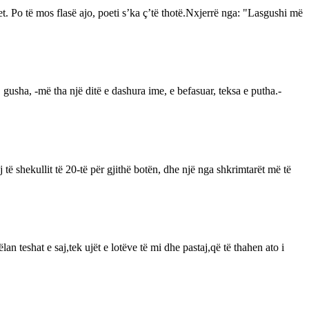
et. Po të mos flasë ajo, poeti s’ka ç’të thotë.Nxjerrë nga: "Lasgushi më
gusha, -më tha një ditë e dashura ime, e befasuar, teksa e putha.-
 shekullit të 20-të për gjithë botën, dhe një nga shkrimtarët më të
n teshat e saj,tek ujët e lotëve të mi dhe pastaj,që të thahen ato i