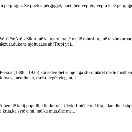
ërgjigjur. Se poeti s’përgjigjet, poeti bën veprën, vepra le të përgjigj
 J.W. GëteAh! - Sikur më ka marrë trajtë më të mbushur, më të zbukuruar, 
ëzuar,duke të njoftuar,se ah!Trupi yt i...
soa (1888 - 1935) konsiderohet si një nga shkrimtarët më të mëdhenj të
kthyes, mendimtar, eseist, tepër elegant, i...
j të këtij populli, i lindur në Toledo.Lotët e miOfra, i lan dhe i shpëla
, a krua,ka sytë e mi, më ka mua,dhe me...