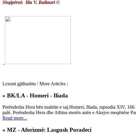
Shqipëroi: Ilia V. Ballauri ©
Lexoni gjithashtu / More Articles :
» BK/LA - Homeri - Iliada
Perëndesha Hera bën tualetin e saj.Homeri, Iliada, rapsodia XIV, 166 e
palë. Perëndesha Hera dhe Athina morën anën e Akejve meqënëse Paridi
Read more...
» MZ - Aforizmë: Lasgush Poradeci