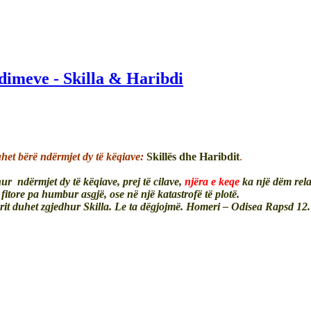
dimeve - Skilla & Haribdi
het bërë ndërmjet dy të këqiave:
Skillës dhe Haribdit
.
ur ndërmjet dy të këqiave, prej të cilave,
njëra e keqe
ka një dëm rela
fitore pa humbur asgjë, ose në një katastrofë të plotë.
it duhet zgjedhur Skilla. Le ta dëgjojmë. Homeri – Odisea Rapsd 12. 