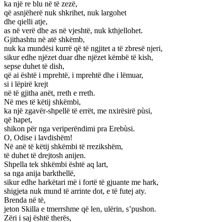
ka një re blu në të zezë,
që asnjëherë nuk shkrihet, nuk largohet
dhe qielli atje,
as në verë dhe as në vjeshtë, nuk kthjellohet.
Gjithashtu në atë shkëmb,
nuk ka mundësi kurrë që të ngjitet a të zbresë njeri,
sikur edhe njëzet duar dhe njëzet këmbë të kish,
sepse duhet të dish,
që ai është i mprehtë, i mprehtë dhe i lëmuar,
si i lëpirë krejt
në të gjitha anët, rreth e rreth.
Në mes të këtij shkëmbi,
ka një zgavër-shpellë të errët, me nxirësirë pùsi,
që hapet,
shikon për nga veriperëndimi pra Erebùsi.
O, Odise i lavdishëm!
Në anë të këtij shkëmbi të rrezikshëm,
të duhet të drejtosh anijen.
Shpella tek shkëmbi është aq lart,
sa nga anija barkthellë,
sikur edhe harkëtari më i fortë të gjuante me hark,
shigjeta nuk mund të arrinte dot, e të futej aty.
Brenda në të,
jeton Skilla e tmerrshme që len, ulërin, s’pushon.
Zëri i saj është therës,