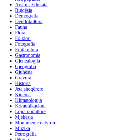
Arsim - Edukata
Bujqësia
Demografia
Dendrikultura
Fauna
Flora
Folklori
Fotografia
Frutikultura
Gastronomia
Gjenealogjia
Gjeografia
Gjuhësia
Gravura
Historia
Jeta shoqërore
Kinema
Klimatologjia
Komunikacioni
Lojra popullore
Mjekësia
Monumente natyrore
Muzika
Petrografia
Piktura