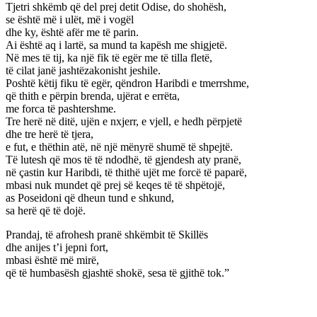
Tjetri shkëmb që del prej detit Odise, do shohësh,
se është më i ulët, më i vogël
dhe ky, është afër me të parin.
Ai është aq i lartë, sa mund ta kapësh me shigjetë.
Në mes të tij, ka një fik të egër me të tilla fletë,
të cilat janë jashtëzakonisht jeshile.
Poshtë këtij fiku të egër, qëndron Haribdi e tmerrshme,
që thith e përpin brenda, ujërat e errëta,
me forca të pashtershme.
Tre herë në ditë, ujën e nxjerr, e vjell, e hedh përpjetë
dhe tre herë të tjera,
e fut, e thëthin atë, në një mënyrë shumë të shpejtë.
Të lutesh që mos të të ndodhë, të gjendesh aty pranë,
në çastin kur Haribdi, të thithë ujët me forcë të paparë,
mbasi nuk mundet që prej së keqes të të shpëtojë,
as Poseidoni që dheun tund e shkund,
sa herë që të dojë.
Prandaj, të afrohesh pranë shkëmbit të Skillës
dhe anijes t’i jepni fort,
mbasi është më mirë,
që të humbasësh gjashtë shokë, sesa të gjithë tok.”