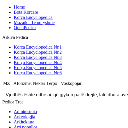
Home
Bota Korcare
Korca Encyclopedica
Mozaik - Te ndryshme
OpenPedica
Arkiva Pedica
Korça Encyclopedica Nr.1
Korça Encyclopedica Nr.2
Korça Encyclopedica Nr.3
Korça Encyclopedica Nr.4
Korça Encyclopedica Nr.5
Korça Encyclopedica Nr.6
MZ - Aforizmë: Nektar Tërpo - Voskopojari
Vjedhës është edhe ai, që gjykon pa të drejtë, falë dhuratave
Pedica Tree
Administrata
Arkeologjia
Arkitektura
Arti popullor