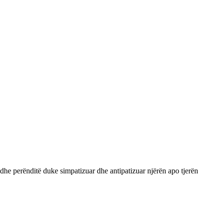
edhe perënditë duke simpatizuar dhe antipatizuar njërën apo tjerën