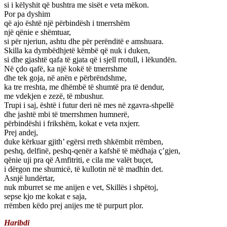
si i këlyshit që bushtra me sisët e veta mëkon.
Por pa dyshim
që ajo është një përbindësh i tmerrshëm
një qënie e shëmtuar,
si për njeriun, ashtu dhe për perënditë e amshuara.
Skilla ka dymbëdhjetë këmbë që nuk i duken,
si dhe gjashtë qafa të gjata që i sjell rrotull, i lëkundën.
Në çdo qafë, ka një kokë të tmerrshme
dhe tek goja, në anën e përbrëndshme,
ka tre rreshta, me dhëmbë të shumtë pra të dendur,
me vdekjen e zezë, të mbushur.
Trupi i saj, është i futur deri në mes në zgavra-shpellë
dhe jashtë mbi të tmerrshmen humnerë,
përbindëshi i frikshëm, kokat e veta nxjerr.
Prej andej,
duke kërkuar gjith’ egërsi rreth shkëmbit rrëmben,
peshq, delfinë, peshq-qenër a kafshë të mëdhaja ç’gjen,
qënie uji pra që Amfitriti, e cila me valët buçet,
i dërgon me shumicë, të kullotin në të madhin det.
Asnjë lundërtar,
nuk mburret se me anijen e vet, Skillës i shpëtoj,
sepse kjo me kokat e saja,
rrëmben këdo prej anijes me të purpurt plor.
Haribdi