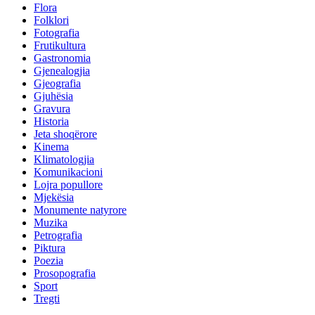
Flora
Folklori
Fotografia
Frutikultura
Gastronomia
Gjenealogjia
Gjeografia
Gjuhësia
Gravura
Historia
Jeta shoqërore
Kinema
Klimatologjia
Komunikacioni
Lojra popullore
Mjekësia
Monumente natyrore
Muzika
Petrografia
Piktura
Poezia
Prosopografia
Sport
Tregti