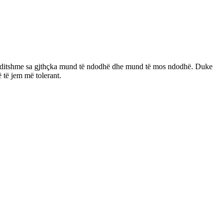
 e çuditshme sa gjthçka mund të ndodhë dhe mund të mos ndodhë. Duke
ë të jem më tolerant.