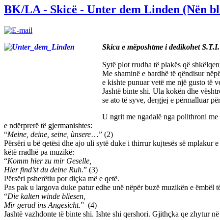
BK/LA - Skicë - Unter dem Linden (Nën bl
Skica e mëposhtme i dedikohet S.T.I.
Sytë plot rrudha të plakës që shkëlqe
Me shaminë e bardhë të qëndisur nëpër 
e kishte punuar vetë me një gusto të ve
Jashtë binte shi. Ula kokën dhe vështr
se ato të syve, dergjej e përmalluar pë
U ngrit me ngadalë nga polithroni me d
e ndërprerë të gjermanishtes:
“
Meine, deine, seine, ùnsere
…” (2)
Përsëri u bë qetësi dhe ajo uli sytë duke і thirrur kujtesës së mplakur 
këtë rradhë pa muzikë:
“
Komm hier zu mir Geselle,
Hier find’st du deine Ruh
.” (3)
Përsëri psherëtiu por diçka më e qetë.
Pas pak u largova duke patur edhe unë nëpër buzë muzikën e ëmbël të
“
Die kalten winde bliesen,
Mir gerad ins Angesicht
.” (4)
Jashtë vazhdonte të binte shi. Ishte shi qershori. Gjithçka qe zhytur n