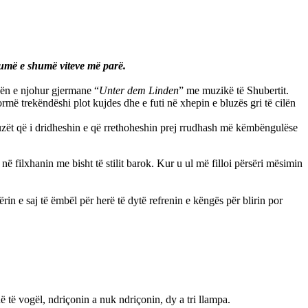
humë e shumë viteve më parë.
gën e njohur gjermane “
Unter dem Linden
” me muzikë të Shubertit.
 formë trekëndëshi plot kujdes dhe e futi në xhepin e bluzës gri të cilën
 buzët që і dridheshin e që rrethoheshin prej rrudhash më këmbëngulëse
ë filxhanin me bisht të stilit barok. Kur u ul më filloi përsëri mësimin
ërin e saj të ëmbël për herë të dytë refrenin e këngës për blirin por
ë të vogël, ndriçonin a nuk ndriçonin, dy a tri llampa.