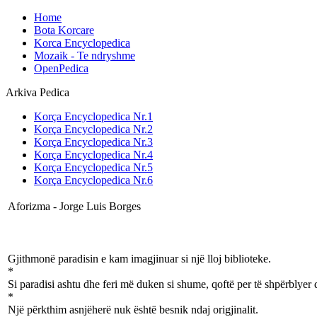
Home
Bota Korcare
Korca Encyclopedica
Mozaik - Te ndryshme
OpenPedica
Arkiva Pedica
Korça Encyclopedica Nr.1
Korça Encyclopedica Nr.2
Korça Encyclopedica Nr.3
Korça Encyclopedica Nr.4
Korça Encyclopedica Nr.5
Korça Encyclopedica Nr.6
Aforizma - Jorge Luis Borges
Gjithmonë paradisin e kam imagjinuar si një lloj biblioteke.
*
Si paradisi ashtu dhe feri më duken si shume, qoftë per të shpërblyer 
*
Një përkthim asnjëherë nuk është besnik ndaj origjinalit.