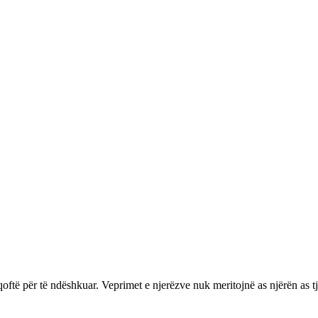
qoftë për të ndëshkuar. Veprimet e njerëzve nuk meritojnë as njërën as tj