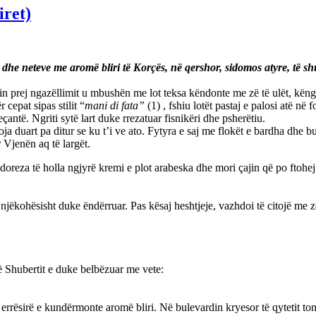
iret)
 dhe neteve me aromë bliri të Korçës, në qershor, sidomos atyre, të s
nin prej ngazëllimit u mbushën me lot teksa këndonte me zë të ulët, kën
cepat sipas stilit “
mani di fata”
(1) , fshiu lotët pastaj e palosi atë në
çantë. Ngriti sytë lart duke rrezatuar fisnikëri dhe psherëtiu.
oja duart pa ditur se ku t’і ve ato. Fytyra e saj me flokët e bardha dhe
r Vjenën aq të largët.
oreza të holla ngjyrë kremi e plot arabeska dhe mori çajin që po ftohej n
e njëkohësisht duke ëndërruar. Pas kësaj heshtjeje, vazhdoi të citojë me z
 Shubertit e duke belbëzuar me vete:
ë errësirë e kundërmonte aromë bliri. Në bulevardin kryesor të qytetit ton