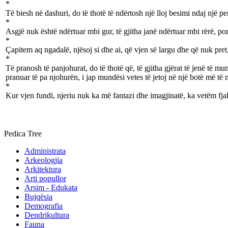
*
Të biesh në dashuri, do të thotë të ndërtosh një lloj besimi ndaj një per
*
Asgjë nuk është ndërtuar mbi gur, të gjitha janë ndërtuar mbi rërë, po
*
Çapitem aq ngadalë, njësoj si dhe ai, që vjen së largu dhe që nuk pret,
*
Të pranosh të panjohurat, do të thotë që, të gjitha gjërat të jenë t
pranuar të pa njohurën, i jap mundësi vetes të jetoj në një botë më të 
*
Kur vjen fundi, njeriu nuk ka më fantazi dhe imagjinatë, ka vetëm fjalë
Pedica Tree
Administrata
Arkeologjia
Arkitektura
Arti popullor
Arsim - Edukata
Bujqësia
Demografia
Dendrikultura
Fauna