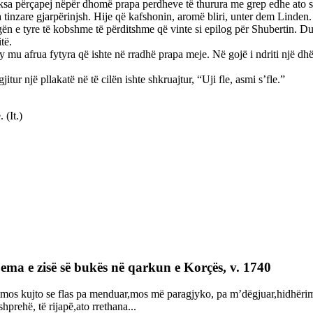
eksa përçapej nëpër dhomë prapa perdheve të thurura me grep edhe ato sip
ra tinzare gjarpërinjsh. Hije që kafshonin, aromë bliri, unter dem Linden.
n e tyre të kobshme të përditshme që vinte si epilog për Shubertin. Duk
të.
 mu afrua fytyra që ishte në rradhë prapa meje. Në gojë і ndriti një dh
ur një pllakatë në të cilën ishte shkruajtur, “Uji fle, asmi s’fle.”
 (It.)
ma e zisë së bukës në qarkun e Korçës, v. 1740
,mos kujto se flas pa menduar,mos më paragjyko, pa m’dëgjuar,hidhërim të
hprehë, të rijapë,ato rrethana...