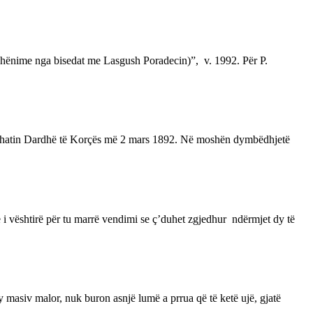
 (Shënime nga bisedat me Lasgush Poradecin)”, v. 1992. Për P.
në fshatin Dardhë të Korçës më 2 mars 1892. Në moshën dymbëdhjetë
i vështirë për tu marrë vendimi se ç’duhet zgjedhur ndërmjet dy të
ky masiv malor, nuk buron asnjë lumë a prrua që të ketë ujë, gjatë