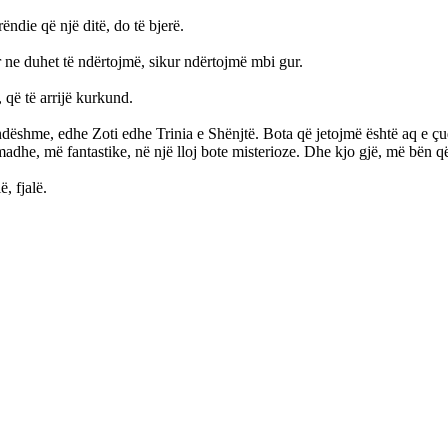
ëndie që një ditë, do të bjerë.
r ne duhet të ndërtojmë, sikur ndërtojmë mbi gur.
 që të arrijë kurkund.
ë mundëshme, edhe Zoti edhe Trinia e Shënjtë. Bota që jetojmë është aq
madhe, më fantastike, në një lloj bote misterioze. Dhe kjo gjë, më bën q
, fjalë.