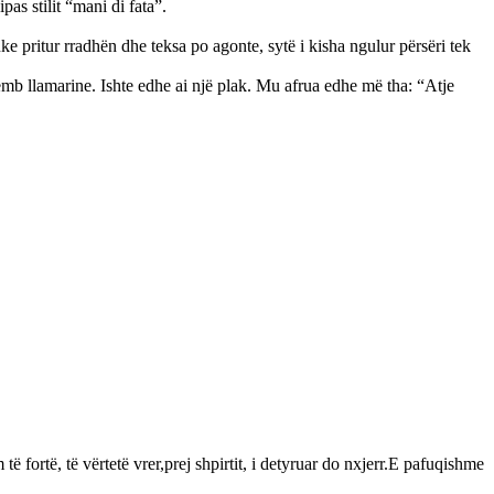
as stilit “mani di fata”.
e pritur rradhën dhe teksa po agonte, sytë і kisha ngulur përsëri tek
ëmb llamarine. Ishte edhe ai një plak. Mu afrua edhe më tha: “Atje
 fortë, të vërtetë vrer,prej shpirtit, i detyruar do nxjerr.E pafuqishme