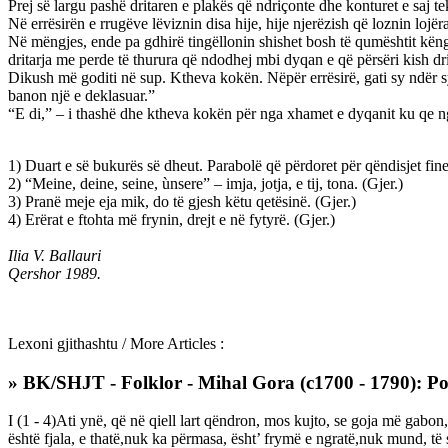
Prej së largu pashë dritaren e plakës që ndriçonte dhe konturet e saj t
Në errësirën e rrugëve lëviznin disa hije, hije njerëzish që loznin lojë
Në mëngjes, ende pa gdhirë tingëllonin shishet bosh të qumështit këngë
dritarja me perde të thurura që ndodhej mbi dyqan e që përsëri kish dri
Dikush më goditi në sup. Ktheva kokën. Nëpër errësirë, gati sy ndër sy
banon një e deklasuar.”
“E di,” – і thashë dhe ktheva kokën për nga xhamet e dyqanit ku qe ngjit
1) Duart e së bukurës së dheut. Parabolë që përdoret për qëndisjet fine.
2) “Meine, deine, seine, ùnsere” – imja, jotja, e tij, tona. (Gjer.)
3) Pranë meje eja mik, do të gjesh këtu qetësinë. (Gjer.)
4) Erërat e ftohta më frynin, drejt e në fytyrë. (Gjer.)
Ilia V. Ballauri
Qershor 1989.
Lexoni gjithashtu / More Articles :
» BK/SHJT - Folklor - Mihal Gora (c1700 - 1790): Poe
I (1 - 4)Ati ynë, që në qiell lart qëndron, mos kujto, se goja më gabon
është fjala, e thatë,nuk ka përmasa, ësht’ frymë e ngratë,nuk mund, të s