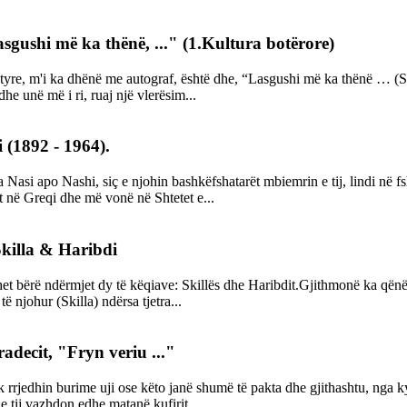
asgushi më ka thënë, ..." (1.Kultura botërore)
rë të tyre, m'i ka dhënë me autograf, është dhe, “Lasgushi më ka thënë …
e unë më i ri, ruaj një vlerësim...
 (1892 - 1964).
oma Nasi apo Nashi, siç e njohin bashkëfshatarët mbiemrin e tij, lindi 
sht në Greqi dhe më vonë në Shtetet e...
Skilla & Haribdi
t bërë ndërmjet dy të këqiave: Skillës dhe Haribdit.Gjithmonë ka qënë 
ë njohur (Skilla) ndërsa tjetra...
adecit, "Fryn veriu ..."
nuk rrjedhin burime uji ose këto janë shumë të pakta dhe gjithashtu, nga 
 e tij vazhdon edhe matanë kufirit...