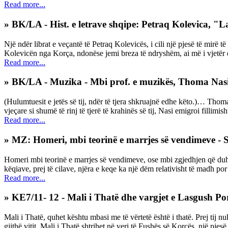
Read more...
» BK/LA - Hist. e letrave shqipe: Petraq Kolevica, "L
Një ndër librat e veçantë të Petraq Kolevicës, i cili një pjesë të mi
Kolevicën nga Korça, ndonëse jemi breza të ndryshëm, ai më i vjetër dh
Read more...
» BK/LA - Muzika - Mbi prof. e muzikës, Thoma Nasi
(Hulumtuesit e jetës së tij, ndër të tjera shkruajnë edhe këto.)… Th
vjeçare si shumë të rinj të tjerë të krahinës së tij, Nasi emigroi fillimi
Read more...
» MZ: Homeri, mbi teorinë e marrjes së vendimeve - 
Homeri mbi teorinë e marrjes së vendimeve, ose mbi zgjedhjen që duhe
këqiave, prej të cilave, njëra e keqe ka një dëm relativisht të madh por t
Read more...
» KE7/11- 12 - Mali i Thatë dhe vargjet e Lasgush Por
Mali i Thatë, quhet kështu mbasi me të vërtetë është i thatë. Prej tij 
gjithë vitit. Mali i Thatë shtrihet në veri të Fushës së Korçës, një pjesë