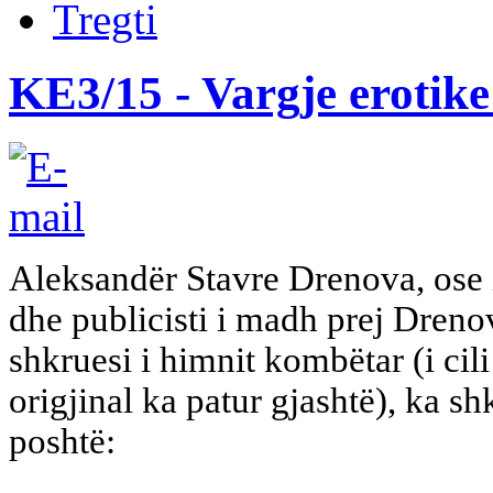
Tregti
KE3/15 - Vargje erotike
Aleksandër Stavre Drenova, ose i
dhe publicisti i madh prej Drenov
shkruesi i himnit kombëtar (i cili
origjinal ka patur gjashtë), ka s
poshtë: