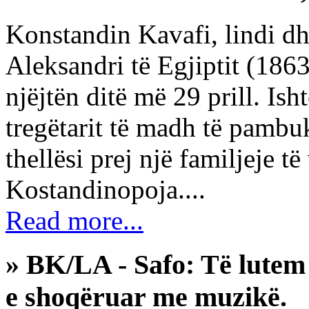
Konstandin Kavafi, lindi dhe
Aleksandri të Egjiptit (186
njëjtën ditë më 29 prill. Ish
tregëtarit të madh të pambuk
thellësi prej një familjeje t
Kostandinopoja....
Read more...
» BK/LA - Safo: Të lutem Z
e shoqëruar me muzikë.