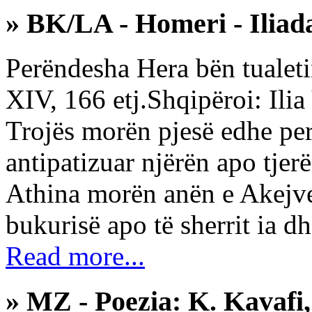
» BK/LA - Homeri - Iliad
Perëndesha Hera bën tualeti
XIV, 166 etj.Shqipëroi: Ilia
Trojës morën pjesë edhe pe
antipatizuar njërën apo tje
Athina morën anën e Akejve
bukurisë apo të sherrit іa dh
Read more...
» MZ - Poezia: K. Kavafi,