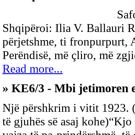
Saf
Shqipëroi: Ilia V. Ballauri
përjetshme, ti fronpurpurt, A
Perëndisë, më çliro, më zgji
Read more...
» KE6/3 - Mbi jetimoren 
Një përshkrim i vitit 1923. 
të gjuhës së asaj kohe)“Kjo
vajza të pa-prindërshmë, të c