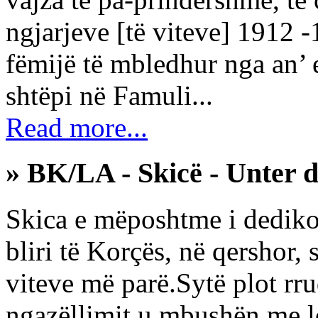
ngjarjeve [të viteve] 1912 -
fëmijë të mbledhur nga an’ 
shtëpi në Famuli...
Read more...
» BK/LA - Skicë - Unter 
Skica e mëposhtme i dediko
bliri të Korçës, në qershor
viteve më parë.Sytë plot rru
ngazëllimit u mbushën me lo