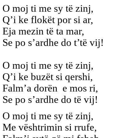
O moj ti me sy të zinj,
Q’i ke flokët por si ar,
Eja mezin të ta mar,
Se po s’ardhe do t’të vij!
O moj ti me sy të zinj,
Q’i ke buzët si qershi,
Falm’a dorën e mos ri,
Se po s’ardhe do të vij!
O moj ti me sy të zinj,
Me vështrimin si rrufe,