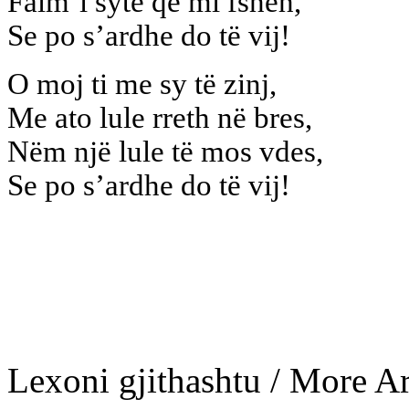
Falm’i sytë që mi fsheh,
Se po s’ardhe do të vij!
O moj ti me sy të zinj,
Me ato lule rreth në bres,
Nëm një lule të mos vdes,
Se po s’ardhe do të vij!
Lexoni gjithashtu / More Art