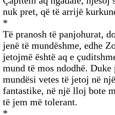
Çapitem aq ngadalë, njësoj s
nuk pret, që të arrijë kurkun
*
Të pranosh të panjohurat, do 
jenë të mundëshme, edhe Zot
jetojmë është aq e çuditshm
mund të mos ndodhë. Duke pr
mundësi vetes të jetoj në n
fantastike, në një lloj bote 
të jem më tolerant.
*