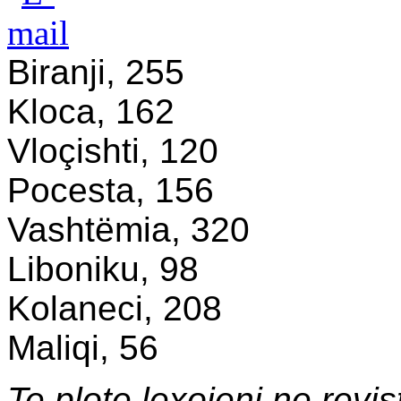
Biranji, 255
Kloca, 162
Vloçishti, 120
Pocesta, 156
Vashtëmia, 320
Liboniku, 98
Kolaneci, 208
Maliqi, 56
Te plote lexojeni ne revi