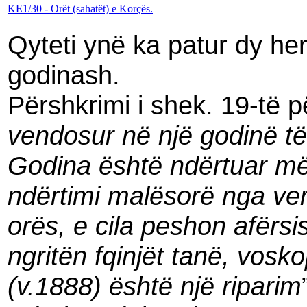
KE1/30 - Orët (sahatët) e Korçës.
Qyteti ynë ka patur dy her
godinash.
Përshkrimi i shek. 19-të p
vendosur në një godinë të 
Godina është ndërtuar më
ndërtimi malësorë nga ver
orës, e cila peshon afërsi
ngritën fqinjët tanë, vosk
(v.1888) është një riparim