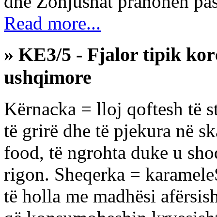
dhe Zonjushat pranohen pasi
Read more...
» KE3/5 - Fjalor tipik ko
ushqimore
Kërnacka = lloj qoftesh të s
të grirë dhe të pjekura në sk
food, të ngrohta duke u sho
rigon. Sheqerka = karameleS
të holla me madhësi afërsish