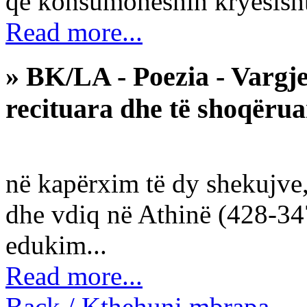
që konsumoheshin kryesisht
Read more...
» BK/LA - Poezia - Vargje
recituara dhe të shoqëru
në kapërxim të dy shekujve, 
dhe vdiq në Athinë (428-347
edukim...
Read more...
Back / Kthehuni mbrapa