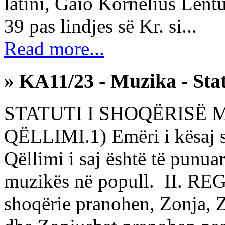
latini, Gaio Kornelius Lent
39 pas lindjes së Kr. si...
Read more...
» KA11/23 - Muzika - Stat
STATUTI I SHOQËRISË M
QËLLIMI.1) Emëri і kësaj s
Qëllimi і saj është të punu
muzikës në popull. II. RE
shoqërie pranohen, Zonja, 