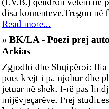
(I.V.B.) qëndron vetëm në p
disa komenteve.Tregon në f
Read more...
» BK/LA - Poezi prej auto
Arkias
Zgjodhi dhe Shqipëroi: Ilia 
poet krejt і pa njohur dhe p
jetuar në shek. I-rë pas lind
mijëvjeçarëve. Prej studiue