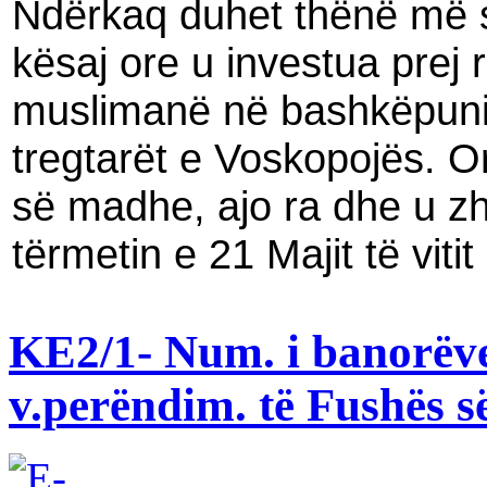
Ndërkaq duhet thënë më s
kësaj ore u investua prej 
muslimanë në bashkëpunim
tregtarët e Voskopojës. O
së madhe, ajo ra dhe u z
tërmetin e 21 Majit të viti
KE2/1- Num. i banorëve 
v.perëndim. të Fushës s