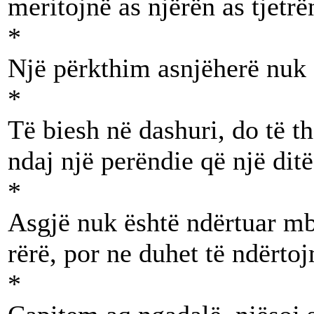
meritojnë as njërën as tjetrë
*
Një përkthim asnjëherë nuk ë
*
Të biesh në dashuri, do të th
ndaj një perëndie që një ditë
*
Asgjë nuk është ndërtuar mbi
rërë, por ne duhet të ndërto
*