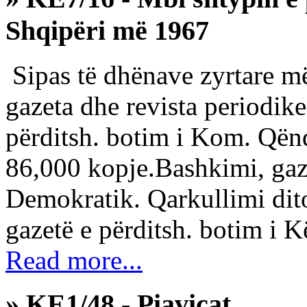
Shqipëri më 1967
Sipas të dhënave zyrtare më
gazeta dhe revista periodike:
përditsh. botim i Kom. Qën
86,000 kopje.Bashkimi, gaze
Demokratik. Qarkullimi dit
gazetë e përditsh. botim i K
Read more...
» KE1/48 - Piavicat