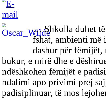
… Shkolla duhet të 
fshat, ambienti më 
dashur për fëmijët, 
bukur, e mirë dhe e dëshirue
ndëshkohen fëmijët e padisip
ndalimi apo privimi prej saj,
padisiplinuar, të mos lejoh