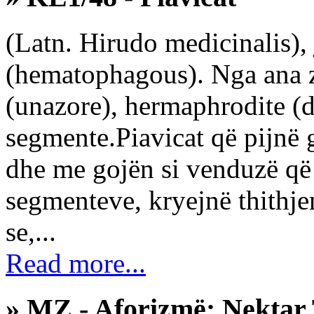
(Latn. Hirudo medicinalis),
(hematophagous). Nga ana z
(unazore), hermaphrodite (
segmente.Piavicat që pijnë 
dhe me gojën si venduzë që 
segmenteve, kryejnë thithje
se,...
Read more...
» MZ - Aforizmë: Nektar 