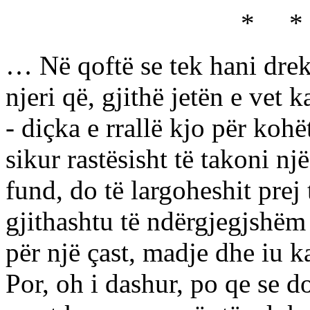
* * 
… Në qoftë se tek hani drek
njeri që, gjithë jetën e vet 
- diçka e rrallë kjo për koh
sikur rastësisht të takoni një 
fund, do të largoheshit prej
gjithashtu të ndërgjegjshëm s
për një çast, madje dhe iu ka
Por, oh i dashur, po qe se do