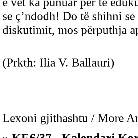
e vet ka punuar për të edukua
se ç’ndodh! Do të shihni se
diskutimit, mos përputhja a
(Prkth: Ilia V. Ballauri)
Lexoni gjithashtu / More Art
» KE6/37 - Kalendari Korça