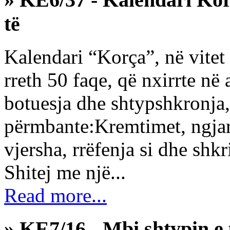
të
Kalendari “Korça”, në vitet 
rreth 50 faqe, që nxirrte në 
botuesja dhe shtypshkronja,
përmbante:Kremtimet, ngjarj
vjersha, rrëfenja si dhe shk
Shitej me një...
Read more...
» KE7/16 - Mbi shtypin e