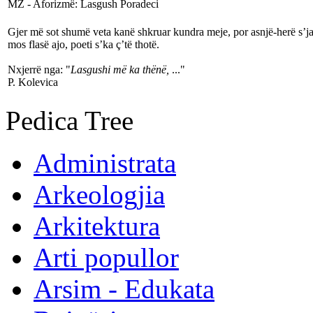
MZ - Aforizmë: Lasgush Poradeci
Gjer më sot shumë veta kanë shkruar kundra meje, por asnjë-herë s’jam 
mos flasë ajo, poeti s’ka ç’të thotë.
Nxjerrë nga: "
Lasgushi më ka thënë,
..."
P. Kolevica
Pedica Tree
Administrata
Arkeologjia
Arkitektura
Arti popullor
Arsim - Edukata