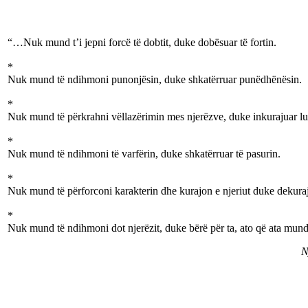
“…Nuk mund t’i jepni forcë të dobtit, duke dobësuar të fortin.
*
Nuk mund të ndihmoni punonjësin, duke shkatërruar punëdhënësin.
*
Nuk mund të përkrahni vëllazërimin mes njerëzve, duke inkurajuar lu
*
Nuk mund të ndihmoni të varfërin, duke shkatërruar të pasurin.
*
Nuk mund të përforconi karakterin dhe kurajon e njeriut duke dekuraju
*
Nuk mund të ndihmoni dot njerëzit, duke bërë për ta, ato që ata mund
N