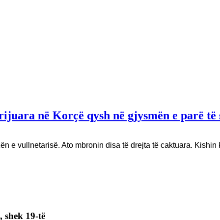
krijuara në Korçë qysh në gjysmën e parë të 
ën e vullnetarisë. Ato mbronin disa të drejta të caktuara. Kishin 
 shek 19-të