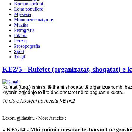
Komunikacioni
Lojra popullore
Mjekësia
Monumente natyrore
Muzika
Petrografia
Piktura
Poezia
Prosopografia
Sport
Tregti
KE2/5 - Rufetet (organizatat, shoqatat) e 
Rufetet (turq.) ishin si të themi shoqata, të organizuara mbi baz
kryenin zgjedhje të lira dhe anëtarët në to paguanin kuota.
Te plote lexojeni ne revista KE nr.2
Lexoni gjithashtu / More Articles :
» KE7/14 - Mbi çmimin mesatar të dynymit në groshë,