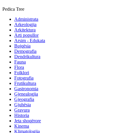
Pedica Tree
Administrata
Arkeologjia
Arkitektura
Arti popullor
Arsim - Edukata
Bujqësia
Demografia
Dendrikultura
Fauna
Flora
Folklori
Fotografia
Frutikultura
Gastronomia
Gjenealogjia
Gjeografia
Gjuhësia
Gravura
Historia
Jeta shoqërore
Kinema
Klimatologjia