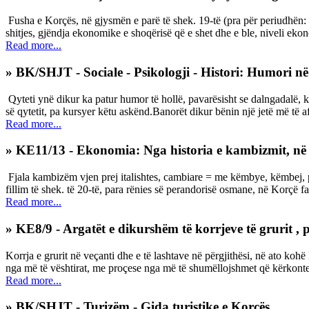
Fusha e Korçës, në gjysmën e parë të shek. 19-të (pra për periudhën: 
shitjes, gjëndja ekonomike e shoqërisë që e shet dhe e ble, niveli eko
Read more...
» BK/SHJT - Sociale - Psikologji - Histori: Humori n
Qyteti ynë dikur ka patur humor të hollë, pavarësisht se dalngadalë, ko
së qytetit, pa kursyer këtu askënd.Banorët dikur bënin një jetë më të afr
Read more...
» KE11/13 - Ekonomia: Nga historia e kambizmit, në 
Fjala kambizëm vjen prej italishtes, cambiare = me këmbye, këmbej, p
fillim të shek. të 20-të, para rënies së perandorisë osmane, në Korçë fal
Read more...
» KE8/9 - Argatët e dikurshëm të korrjeve të grurit , p
Korrja e grurit në veçanti dhe e të lashtave në përgjithësi, në ato k
nga më të vështirat, me proçese nga më të shumëllojshmet që kërkonte
Read more...
» BK/SHJT - Turizëm - Gida turistike e Korçës.