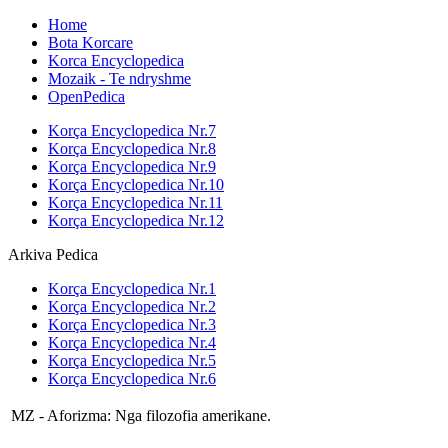
Home
Bota Korcare
Korca Encyclopedica
Mozaik - Te ndryshme
OpenPedica
Korça Encyclopedica Nr.7
Korça Encyclopedica Nr.8
Korça Encyclopedica Nr.9
Korça Encyclopedica Nr.10
Korça Encyclopedica Nr.11
Korça Encyclopedica Nr.12
Arkiva Pedica
Korça Encyclopedica Nr.1
Korça Encyclopedica Nr.2
Korça Encyclopedica Nr.3
Korça Encyclopedica Nr.4
Korça Encyclopedica Nr.5
Korça Encyclopedica Nr.6
MZ - Aforizma: Nga filozofia amerikane.