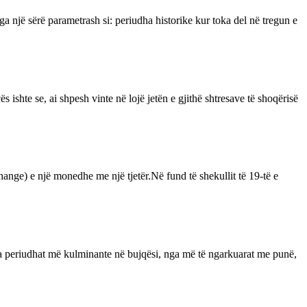
 një sërë parametrash si: periudha historike kur toka del në tregun e
 ishte se, ai shpesh vinte në lojë jetën e gjithë shtresave të shoqërisë
nge) e një monedhe me një tjetër.Në fund të shekullit të 19-të e
nga periudhat më kulminante në bujqësi, nga më të ngarkuarat me punë,