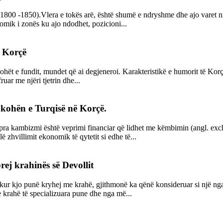
1800 -1850).Vlera e tokës arë, është shumë e ndryshme dhe ajo varet nga
nomik i zonës ku ajo ndodhet, pozicioni...
ë Korçë
hët e fundit, mundet që ai degjeneroi. Karakteristikë e humorit të Korçës
uar me njëri tjetrin dhe...
kohën e Turqisë në Korçë.
ra kambizmi është veprimi financiar që lidhet me këmbimin (angl. excha
ë zhvillimit ekonomik të qytetit si edhe të...
rej krahinës së Devollit
ohë kur kjo punë kryhej me krahë, gjithmonë ka qënë konsideruar si një 
 krahë të specializuara pune dhe nga më...