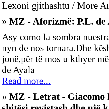
Lexoni gjithashtu / More Art
» MZ - Aforizmë: P.L. de
Asy como la sombra nuestra
nyn de nos tornara.Dhe kësht
jonë,për të mos u kthyer më
de Ayala
Read more...
» MZ - Letrat - Giacomo 
shitësi revistash dhe një k