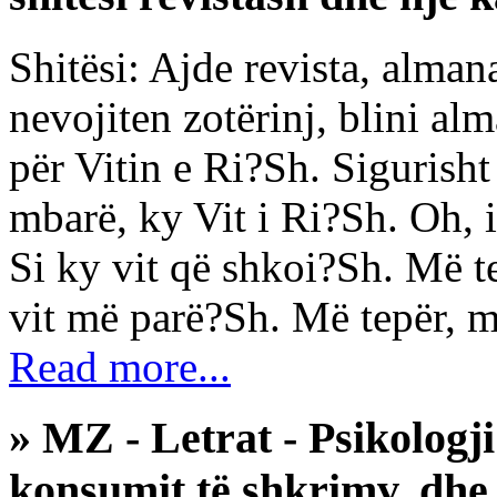
Shitësi: Ajde revista, almana
nevojiten zotërinj, blini a
për Vitin e Ri?Sh. Sigurisht 
mbarë, ky Vit i Ri?Sh. Oh, i
Si ky vit që shkoi?Sh. Më t
vit më parë?Sh. Më tepër, m
Read more...
» MZ - Letrat - Psikologj
konsumit të shkrimv. dhe 