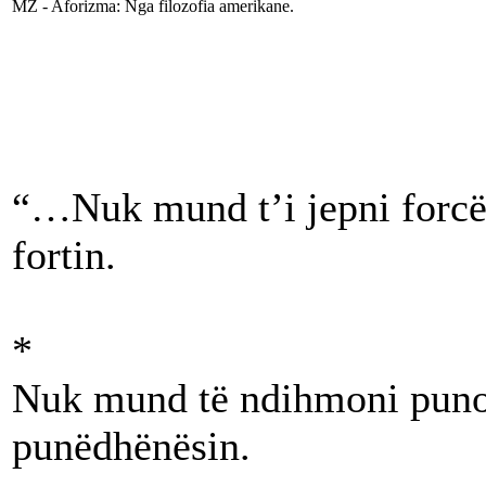
MZ - Aforizma: Nga filozofia amerikane.
“…Nuk mund t’i jepni forcë 
fortin.
*
Nuk mund të ndihmoni punon
punëdhënësin.