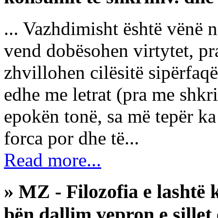
... Vazhdimisht është vënë n
vend dobësohen virtytet, pra
zhvillohen cilësitë sipërfaq
edhe me letrat (pra me shkr
epokën tonë, sa më tepër ka
forca por dhe të...
Read more...
» MZ - Filozofia e lashtë 
bën dallim vepron e sille