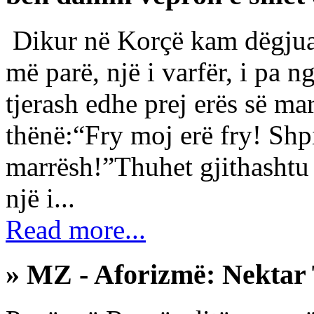
Dikur në Korçë kam dëgjuar
më parë, një i varfër, i pa n
tjerash edhe prej erës së ma
thënë:“Fry moj erë fry! Shpi
marrësh!”Thuhet gjithashtu s
një i...
Read more...
» MZ - Aforizmë: Nektar 