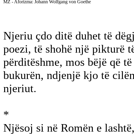
MZ - Aforizma: Johann Wolfgang von Goethe
Njeriu çdo ditë duhet të dëg
poezi, të shohë një pikturë 
përditëshme, mos bëjë që të 
bukurën, ndjenjë kjo të cilën
njeriut.
*
Njësoj si në Romën e lashtë