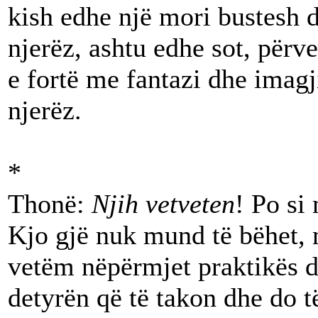
kish edhe një mori bustesh d
njerëz, ashtu edhe sot, përve
e fortë me fantazi dhe imagj
njerëz.
*
Thonë:
Njih vetveten
! Po si
Kjo gjë nuk mund të bëhet, n
vetëm nëpërmjet praktikës dh
detyrën që të takon dhe do t