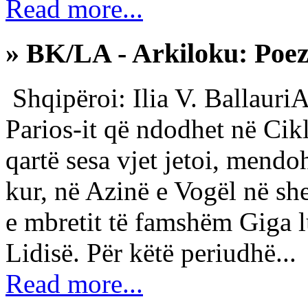
Read more...
» BK/LA - Arkiloku: Poez
Shqipëroi: Ilia V. BallauriAr
Parios-it që ndodhet në Cik
qartë sesa vjet jetoi, mendoh
kur, në Azinë e Vogël në sh
e mbretit të famshëm Giga l
Lidisë. Për këtë periudhë...
Read more...