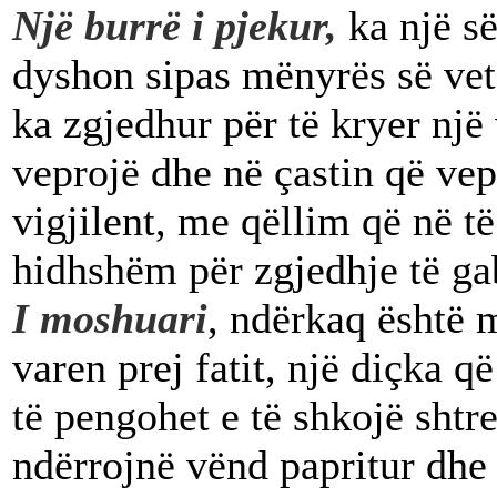
Një burrë i pjekur,
ka një së
dyshon sipas mënyrës së vet,
ka zgjedhur për të kryer një
veprojë dhe në çastin që vep
vigjilent, me qëllim që në 
hidhshëm për zgjedhje të ga
I moshuari
, ndërkaq është m
varen prej fatit, një diçka që
të pengohet e të shkojë shtre
ndërrojnë vënd papritur dhe