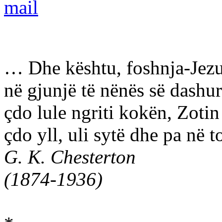
… Dhe kështu, foshnja-Jezu
në gjunjë të nënës së dashu
çdo lule ngriti kokën, Zotin
çdo yll, uli sytë dhe pa në
G. K. Chesterton
(1874-1936)