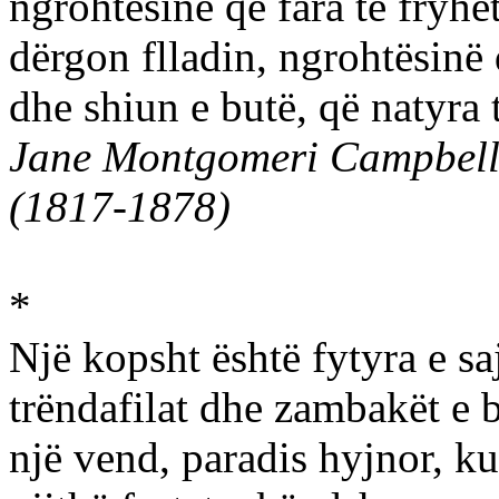
ngrohtësinë që fara të fryhe
dërgon flladin, ngrohtësinë 
dhe shiun e butë, që natyra 
Jane Montgomeri Campbel
(1817-1878)
*
Një kopsht është fytyra e sa
trëndafilat dhe zambakët e 
një vend, paradis hyjnor, k