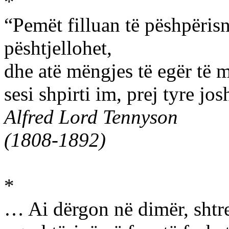
*
“Pemët filluan të pëshpërisni
pështjellohet,
dhe atë mëngjes të egër të m
sesi shpirti im, prej tyre jo
Alfred Lord Tennyson
(1808-1892)
*
… Ai dërgon në dimër, shtre