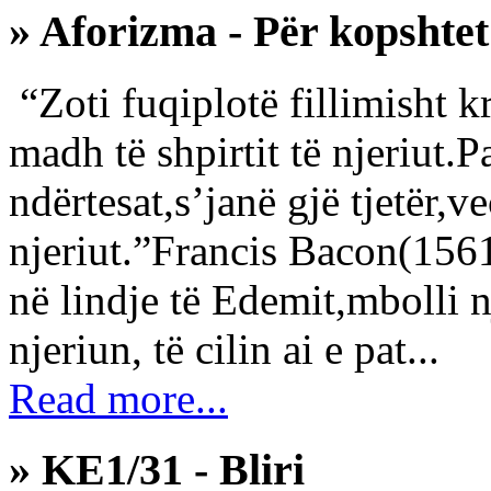
» Aforizma - Për kopshtet
“Zoti fuqiplotë fillimisht 
madh të shpirtit të njeriut.P
ndërtesat,s’janë gjë tjetër,v
njeriut.”Francis Bacon(1
në lindje të Edemit,mbolli 
njeriun, të cilin ai e pat...
Read more...
» KE1/31 - Bliri