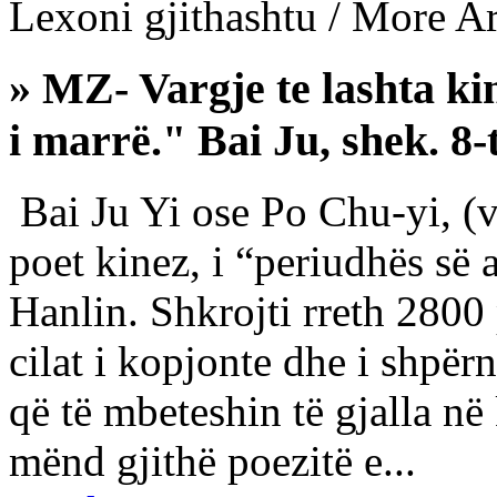
Lexoni gjithashtu / More Art
» MZ- Vargje te lashta ki
i marrë." Bai Ju, shek. 8-t
Bai Ju Yi ose Po Chu-yi, (v.
poet kinez, i “periudhës së 
Hanlin. Shkrojti rreth 2800 
cilat i kopjonte dhe i shpër
që të mbeteshin të gjalla në
mënd gjithë poezitë e...