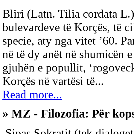
Bliri (Latn. Tilia cordata L.
bulevardeve të Korçës, të c
specie, aty nga vitet ’60. P
në të dy anët në shumicën e 
gjuhën e popullit, ‘rogovec
Korçës në vartësi të...
Read more...
» MZ - Filozofia: Për kops
Sipas Sokratit (tek dialoget 