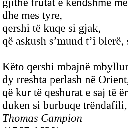
gjithë frutat e këndshme me
dhe mes tyre,
qershi të kuqe si gjak,
që askush s’mund t’i blerë, 
Këto qershi mbajnë mbyllur,
dy rreshta perlash në Orient
që kur të qeshurat e saj të ë
duken si burbuqe trëndafili
Thomas Campion