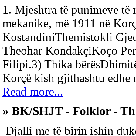
1. Mjeshtra të punimeve të
mekanike, më 1911 në Korçë
KostandiniThemistokli Gjeo
Theohar KondakçiKoço Peri
Filipi.3) Thika bërësDhimit
Korçë kish gjithashtu edhe n
Read more...
» BK/SHJT - Folklor - Th. 
Djalli me të birin ishin du