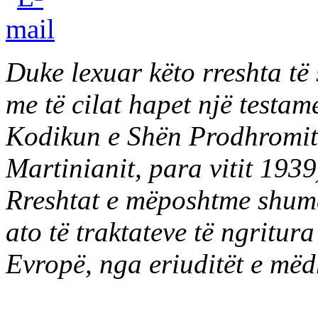
Duke lexuar këto rreshta të
me të cilat hapet një testame
Kodikun e Shën Prodhromit t
Martinianit, para vitit 1939
Rreshtat e mëposhtme shum
ato të traktateve të ngritura
Evropë, nga eriuditët e mëd