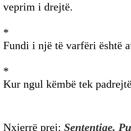
veprim i drejtë.
*
Fundi i një të varfëri është 
*
Kur ngul këmbë tek padrejtësi
Nxjerrë prej:
Sententiae, Pu