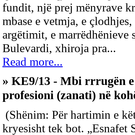
fundit, një prej mënyrave k
mbase e vetmja, e çlodhjes, 
argëtimit, e marrëdhënieve s
Bulevardi, xhiroja pra...
Read more...
» KE9/13 - Mbi rrrugën e g
profesioni (zanati) në koh
(Shënim: Për hartimin e kë
kryesisht tek bot. „Esnafet