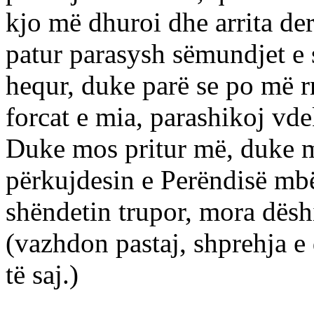
kjo më dhuroi dhe arrita der
patur parasysh sëmundjet e
hequr, duke parë se po më r
forcat e mia, parashikoj vde
Duke mos pritur më, duke m
përkujdesin e Perëndisë mbë
shëndetin trupor, mora dëshi
(vazhdon pastaj, shprehja e
të saj.)