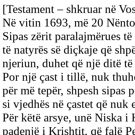
[Testament – shkruar në Vos
Në vitin 1693, më 20 Nënto
Sipas zërit paralajmërues të
të natyrës së diçkaje që shp
njeriun, duhet që një ditë të
Por një çast i tillë, nuk thu
për më tepër, shpesh sipas 
si vjedhës në çastet që nuk 
Për këtë arsye, unë Niska i 
padenjë i Krishtit, që falë Pe