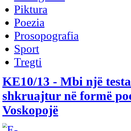
Piktura
Poezia
Prosopografia
Sport
Tregti
KE10/13 - Mbi një testam
shkruajtur në formë poet
Voskopojë