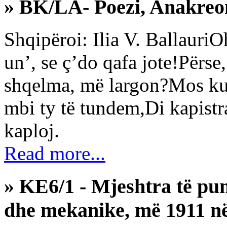
» BK/LA- Poezi, Anakreont
Shqipëroi: Ilia V. BallauriO
un’, se ç’do qafa jote!Përs
shqelma, më largon?Mos ku
mbi ty të tundem,Di kapistrat
kaploj.
Read more...
» KE6/1 - Mjeshtra të pu
dhe mekanike, më 1911 n