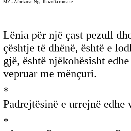
MZ - Aforizma: Nga filozofia romake
Lënia për një çast pezull dh
çështje të dhënë, është e l
gjë, është njëkohësisht edh
vepruar me mënçuri.
*
Padrejtësinë e urrejnë edhe v
*