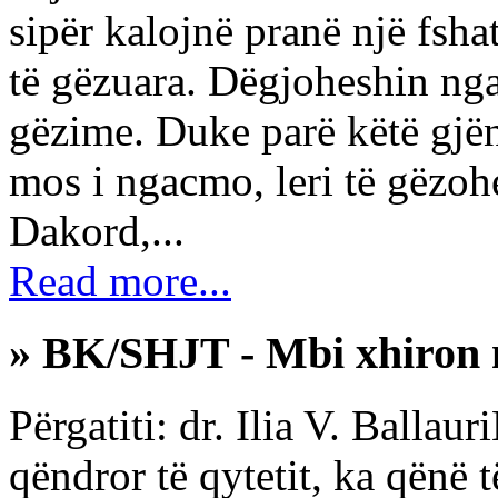
sipër kalojnë pranë një fshat
të gëzuara. Dëgjoheshin nga
gëzime. Duke parë këtë gjëndj
mos i ngacmo, leri të gëzohen-
Dakord,...
Read more...
» BK/SHJT - Mbi xhiron n
Përgatiti: dr. Ilia V. Ballau
qëndror të qytetit, ka qënë t