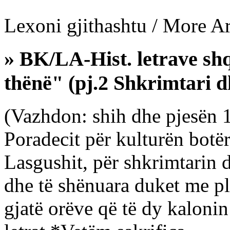
Lexoni gjithashtu / More Art
» BK/LA-Hist. letrave sh
thënë" (pj.2 Shkrimtari d
(Vazhdon: shih dhe pjesën 1-
Poradecit për kulturën botë
Lasgushit, për shkrimtarin d
dhe të shënuara duket me pl
gjatë orëve që të dy kaloni