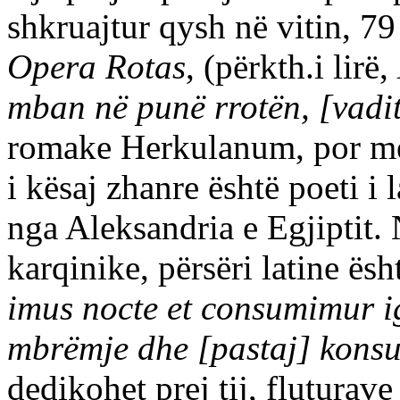
shkruajtur qysh në vitin, 79
Opera Rotas
, (përkth.i lirë,
mban në punë rrotën, [vadits
romake Herkulanum, por men
i kësaj zhanre është poeti i l
nga Aleksandria e Egjiptit.
karqinike, përsëri latine ësh
imus nocte et consumimur i
mbrëmje dhe [pastaj] kons
dedikohet prej tij, fluturav