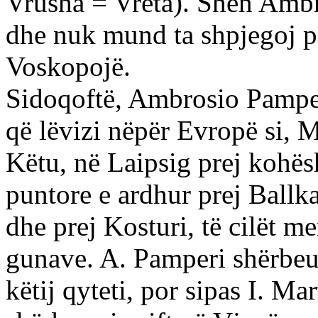
Vrusha = Vreta). Shën Ambro
dhe nuk mund ta shpjegoj p
Voskopojë.
Sidoqoftë, Ambrosio Pamper
që lëvizi nëpër Evropë si, 
Këtu, në Laipsig prej kohës
puntore e ardhur prej Ballk
dhe prej Kosturi, të cilët m
gunave. A. Pamperi shërbeu 
këtij qyteti, por sipas I. Mar