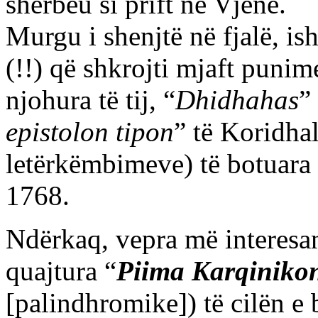
shërbeu si prift në Vjenë.
Murgu i shenjtë në fjalë, isht
(!!) që shkrojti mjaft puni
njohura të tij, “
Dhidhahas
”
epistolon tipon
” të Koridhal
letërkëmbimeve) të botuara
1768.
Ndërkaq, vepra më interesa
quajtura “
Piima Karqiniko
[palindhromike]) të cilën e