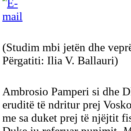
(Studim mbi jetën dhe veprën
Përgatiti: Ilia V. Ballauri)
Ambrosio Pamperi si dhe Dh
eruditë të ndritur prej Vosko
me sa duket prej të njëjtit fi
Duke ju referuar punimit,
M