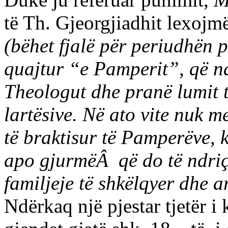
të Th. Gjeorgjiadhit lexojm
(bëhet fjalë për periudhën p
quajtur “e Pamperit”, që 
Theologut dhe pranë lumit t
lartësive. Në ato vite nuk 
të braktisur të Pamperëve,
apo gjurmëÂ që do të ndriç
familjeje të shkëlqyer dhe a
Ndërkaq një pjestar tjetër i 