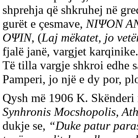
shprehja që shkruhej në greq
gurët e çesmave,
NΙΨΟΝ 
ΟΨΙΝ
, (
Laj mëkatet, jo vetë
fjalë janë, vargjet karqinike
Të tilla vargje shkroi edhe
Pamperi, jo një e dy por, pl
Qysh më 1906 K. Skënderi n
Synhronis Mocshopolis, Ath
dukje se,
“Duke patur parasy