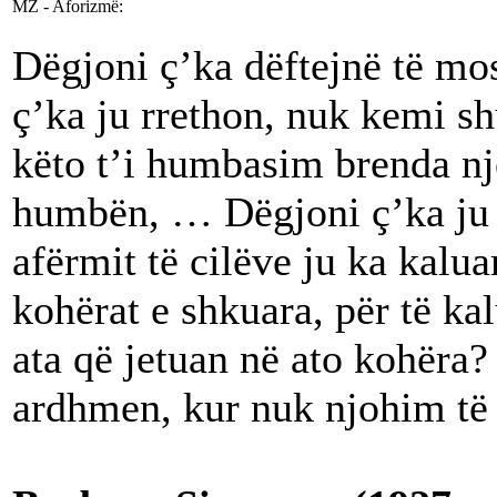
MZ - Aforizmë:
Dëgjoni ç’ka dëftejnë të mo
ç’ka ju rrethon, nuk kemi s
këto t’i humbasim brenda nj
humbën, … Dëgjoni ç’ka ju d
afërmit të cilëve ju ka kal
kohërat e shkuara, për të ka
ata që jetuan në ato kohëra?
ardhmen, kur nuk njohim të