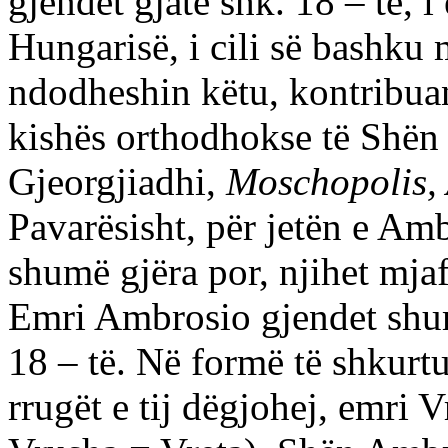
gjendet gjatë shk. 18 – të, 
Hungarisë, i cili së bashku 
ndodheshin këtu, kontribuan
kishës orthodhokse të Shën 
Gjeorgjiadhi,
Moschopolis, 
Pavarësisht, për jetën e Am
shumë gjëra por, njihet mjaf
Emri Ambrosio gjendet shu
18 – të. Në formë të shkurt
rrugët e tij dëgjohej, emr