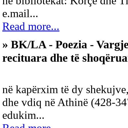
në bibliotekat: Korçë dhe T
e.mail...
Read more...
» BK/LA - Poezia - Vargje
recituara dhe të shoqëru
në kapërxim të dy shekujve, 
dhe vdiq në Athinë (428-347
edukim...
Read more...