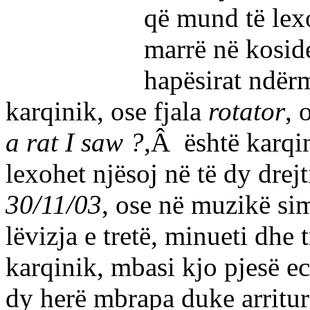
që mund të lexo
marrë në koside
hapësirat ndërm
karqinik, ose fjala
rotator
, 
a rat I saw ?
,Â është karqi
lexohet njësoj në të dy dre
30/11/03
, ose në muzikë si
lëvizja e tretë, minueti dhe
karqinik, mbasi kjo pjesë e
dy herë mbrapa duke arritur p