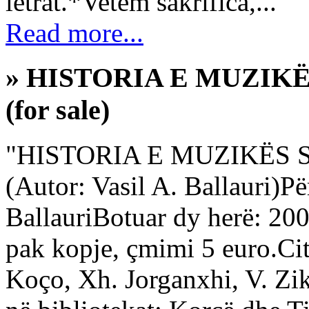
letrat.*Vetëm sakrifica,...
Read more...
» HISTORIA E MUZIKËS
(for sale)
"HISTORIA E MUZIKËS S
(Autor: Vasil A. Ballauri)Për
BallauriBotuar dy herë: 2
pak kopje, çmimi 5 euro.Cit
Koço, Xh. Jorganxhi, V. Zik