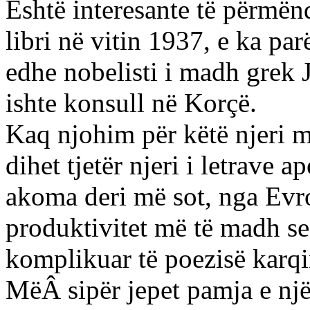
Është interesante të përmënd
libri në vitin 1937, e ka pa
edhe nobelisti i madh grek J
ishte konsull në Korçë.
Kaq njohim për këtë njeri m
dihet tjetër njeri i letrave a
akoma deri më sot, nga Evro
produktivitet më të madh s
komplikuar të poezisë karqi
MëÂ sipër jepet pamja e një