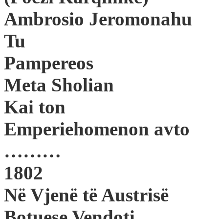
Ambrosio Jeromonahu
Tu
Pampereos
Meta Sholian
Kai ton
Emperiehomenon avto
………
1802
Në Vjenë të Austrisë
Botuese Vendoti