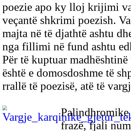
poezie apo ky lloj krijimi va
veçantë shkrimi poezish. Var
majta në të djathtë ashtu dh
nga fillimi në fund ashtu ed
Për të kuptuar madhështinë
është e domosdoshme të shpj
rrallë të poezisë, atë të va
Palindhromike o
frazë, fjali nu