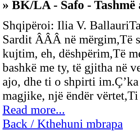
» BK/LA - Safo - Tashmë 
Shqipëroi: Ilia V. BallauriT
Sardit ÂÂÂ në mërgim,Të sj
kujtim, eh, dëshpërim,Të 
bashkë me ty, të gjitha në 
ajo, dhe ti o shpirti im.Ç’k
magjike, një ëndër vërtet,Ti 
Read more...
Back / Kthehuni mbrapa