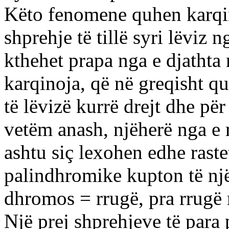
Këto fenomene quhen karqin
shprehje të tillë syri lëviz 
kthehet prapa nga e djathta 
karqinoja, që në greqisht q
të lëvizë kurrë drejt dhe për
vetëm anash, njëherë nga e m
ashtu siç lexohen edhe raste
palindhromike kupton të një
dhromos = rrugë, pra rrugë 
Një prej shprehjeve të para 