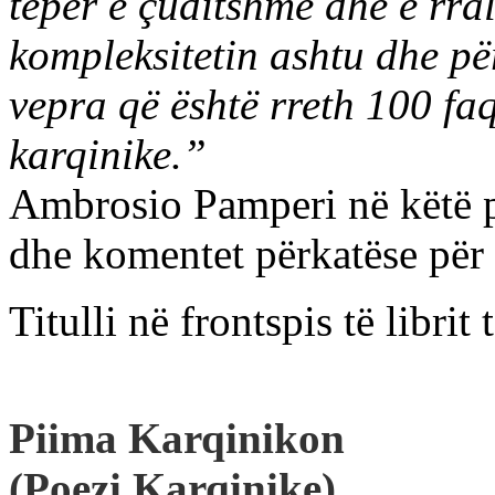
tepër e çuditshme dhe e rral
kompleksitetin ashtu dhe pë
vepra që është rreth 100 faq
karqinike.”
Ambrosio Pamperi në këtë p
dhe komentet përkatëse për 
Titulli në frontspis të librit 
Piima Karqinikon
(Poezi Karqinike)