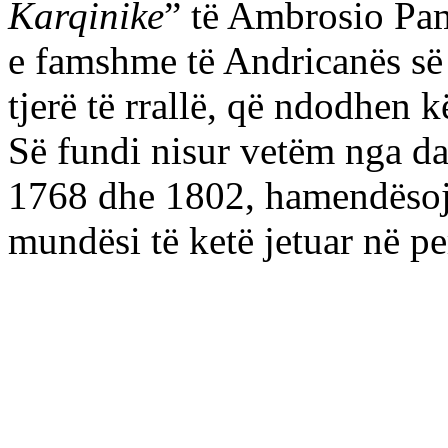
Karqinike
” të Ambrosio Pam
e famshme të Andricanës së 
tjerë të rrallë, që ndodhen k
Së fundi nisur vetëm nga dat
1768 dhe 1802, hamendësoj
mundësi të ketë jetuar në p