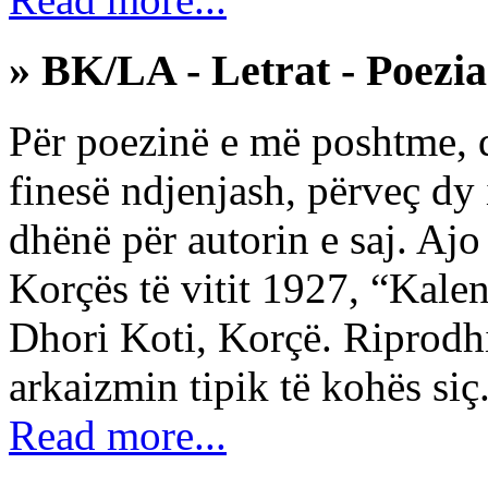
» BK/LA - Letrat - Poezia 
Për poezinë e më poshtme, 
finesë ndjenjash, përveç dy 
dhënë për autorin e saj. Ajo
Korçës të vitit 1927, “Kale
Dhori Koti, Korçë. Riprodh
arkaizmin tipik të kohës siç.
Read more...