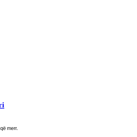
ri
 që merr.