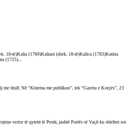
k. 18-të)Kalia (1769)Kaliani (shek. 18-të)Kalica (1783)Katina
a (1725)...
 tij me titull: Në “Kinema me publikun”, tek “Gazeta e Korçës”, 23
tar verior të qytetit të Pestit, jashtë Portës së Vaçit ku shtrihet sot