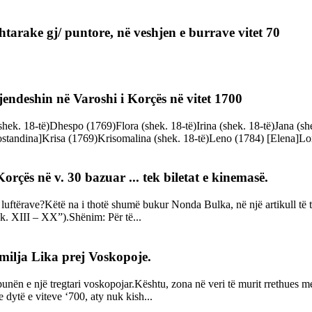
tarake gj/ puntore, në veshjen e burrave vitet 70
gjendeshin në Varoshi i Korçës në vitet 1700
k. 18-të)Dhespo (1769)Flora (shek. 18-të)Irina (shek. 18-të)Jana (she
tandina]Krisa (1769)Krisomalina (shek. 18-të)Leno (1784) [Elena]Lon
rçës në v. 30 bazuar ... tek biletat e kinemasë.
y luftërave?Këtë na i thotë shumë bukur Nonda Bulka, në një artikull të
ek. XIII – XX”).Shënim: Për të...
ilja Lika prej Voskopoje.
nën e një tregtari voskopojar.Kështu, zona në veri të murit rrethues mesje
 dytë e viteve ‘700, aty nuk kish...