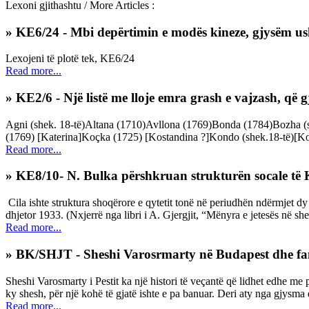
Lexoni gjithashtu / More Articles :
» KE6/24 - Mbi depërtimin e modës kineze, gjysëm ush
Lexojeni të plotë tek, KE6/24
Read more...
» KE2/6 - Një listë me lloje emra grash e vajzash, që 
Agni (shek. 18-të)Altana (1710)Avllona (1769)Bonda (1784)Bozha (she
(1769) [Katerina]Koçka (1725) [Kostandina ?]Kondo (shek.18-të)[Kos
Read more...
» KE8/10- N. Bulka përshkruan strukturën socale të Ko
Cila ishte struktura shoqërore e qytetit tonë në periudhën ndërmjet d
dhjetor 1933. (Nxjerrë nga libri i A. Gjergjit, “Mënyra e jetesës në sh
Read more...
» BK/SHJT - Sheshi Varosrmarty në Budapest dhe fam
Sheshi Varosmarty i Pestit ka një histori të veçantë që lidhet edhe me pu
ky shesh, për një kohë të gjatë ishte e pa banuar. Deri aty nga gjysma e
Read more...