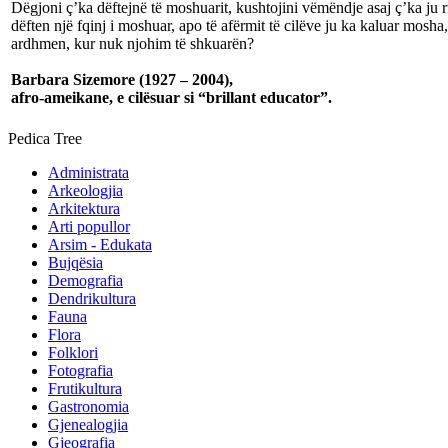
Dëgjoni ç’ka dëftejnë të moshuarit, kushtojini vëmëndje asaj ç’ka j
dëften një fqinj i moshuar, apo të afërmit të cilëve ju ka kaluar mos
ardhmen, kur nuk njohim të shkuarën?
Barbara Sizemore (1927 – 2004),
afro-ameikane, e cilësuar si “brillant educator”.
Pedica Tree
Administrata
Arkeologjia
Arkitektura
Arti popullor
Arsim - Edukata
Bujqësia
Demografia
Dendrikultura
Fauna
Flora
Folklori
Fotografia
Frutikultura
Gastronomia
Gjenealogjia
Gjeografia