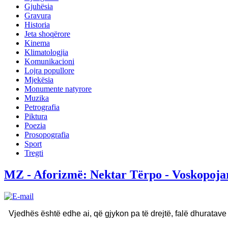
Gjuhësia
Gravura
Historia
Jeta shoqërore
Kinema
Klimatologjia
Komunikacioni
Lojra popullore
Mjekësia
Monumente natyrore
Muzika
Petrografia
Piktura
Poezia
Prosopografia
Sport
Tregti
MZ - Aforizmë: Nektar Tërpo - Voskopoja
Vjedhës është edhe ai, që gjykon pa të drejtë, falë dhuratave