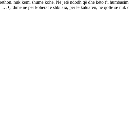
u rrethon, nuk kemi shumë kohë. Në jetë ndodh që dhe këto t’i humbasi
ha, … Ç’dimë ne për kohërat e shkuara, për të kaluarën, në qoftë se nuk