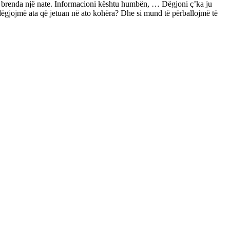
m brenda një nate. Informacioni kështu humbën, … Dëgjoni ç’ka ju
 dëgjojmë ata që jetuan në ato kohëra? Dhe si mund të përballojmë të